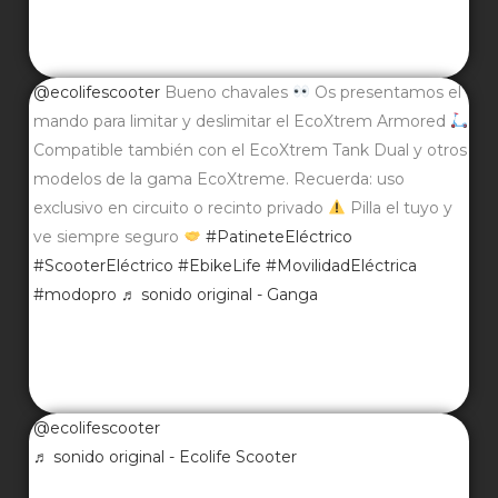
@ecolifescooter
Bueno chavales
Os presentamos el
mando para limitar y deslimitar el EcoXtrem Armored
Compatible también con el EcoXtrem Tank Dual y otros
modelos de la gama EcoXtreme. Recuerda: uso
exclusivo en circuito o recinto privado
Pilla el tuyo y
ve siempre seguro
#PatineteEléctrico
#ScooterEléctrico
#EbikeLife
#MovilidadEléctrica
#modopro
♬ sonido original - Ganga
@ecolifescooter
♬ sonido original - Ecolife Scooter