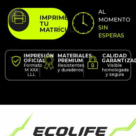
AL
IMPRIME
MOMENTO
TU
SIN
MATRÍCULA
ESPERAS
IMPRESIÓN
MATERIALES
CALIDAD
OFICIAL
PREMIUM
GARANTIZA
Formato
Resistentes
Visible
M XXX
y duraderos
homologada
LLL
y segura