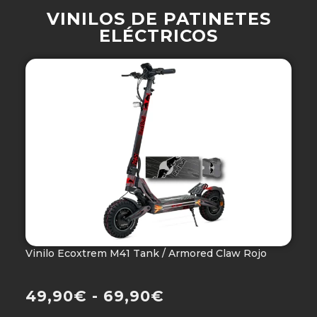
VINILOS DE PATINETES
ELÉCTRICOS
Vinilo Ecoxtrem M41 Tank / Armored Claw Rojo
V
Ho
49,90
€
-
69,90
€
4