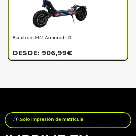
Ecoxtrem M41 Armored LR
E
h
DESDE:
906,99
€
Solo impresión de matrícula