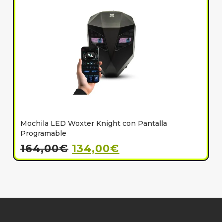
Mochila LED Woxter Knight con Pantalla
C
Programable
164,00
€
134,00
€