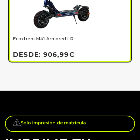
Ecoxtrem M41 Armored LR
E
h
DESDE:
906,99
€
Solo impresión de matrícula