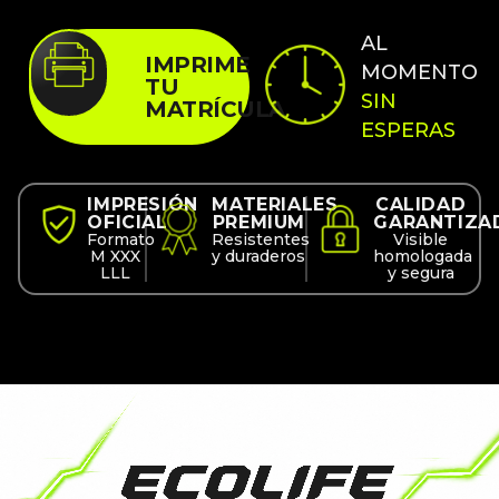
AL
IMPRIME
MOMENTO
TU
SIN
MATRÍCULA
ESPERAS
IMPRESIÓN
MATERIALES
CALIDAD
OFICIAL
PREMIUM
GARANTIZA
Formato
Resistentes
Visible
M XXX
y duraderos
homologada
LLL
y segura