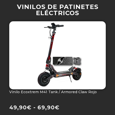
VINILOS DE PATINETES
ELÉCTRICOS
Vinilo Ecoxtrem M41 Tank / Armored Claw Rojo
V
Ho
49,90
€
-
69,90
€
4