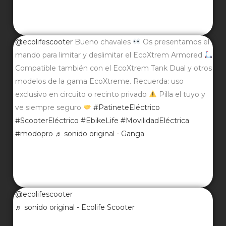
@ecolifescooter
Bueno chavales
Os presentamos el
mando para limitar y deslimitar el EcoXtrem Armored
Compatible también con el EcoXtrem Tank Dual y otros
modelos de la gama EcoXtreme. Recuerda: uso
exclusivo en circuito o recinto privado
Pilla el tuyo y
ve siempre seguro
#PatineteEléctrico
#ScooterEléctrico
#EbikeLife
#MovilidadEléctrica
#modopro
♬ sonido original - Ganga
@ecolifescooter
♬ sonido original - Ecolife Scooter