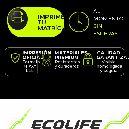
AL
IMPRIME
MOMENTO
TU
SIN
MATRÍCULA
ESPERAS
IMPRESIÓN
MATERIALES
CALIDAD
OFICIAL
PREMIUM
GARANTIZA
Formato
Resistentes
Visible
M XXX
y duraderos
homologada
LLL
y segura