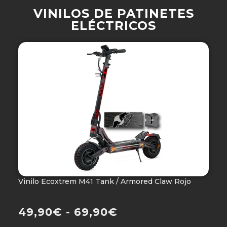
VINILOS DE PATINETES
ELÉCTRICOS
Vinilo Ecoxtrem M41 Tank / Armored Claw Rojo
V
Ho
49,90
€
-
69,90
€
4