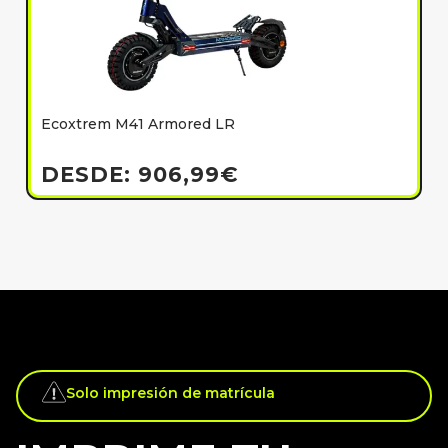
Ecoxtrem M41 Armored LR
E
h
DESDE:
906,99
€
Solo impresión de matrícula