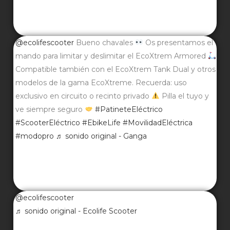
@ecolifescooter
Bueno chavales
Os presentamos el
mando para limitar y deslimitar el EcoXtrem Armored
Compatible también con el EcoXtrem Tank Dual y otros
modelos de la gama EcoXtreme. Recuerda: uso
exclusivo en circuito o recinto privado
Pilla el tuyo y
ve siempre seguro
#PatineteEléctrico
#ScooterEléctrico
#EbikeLife
#MovilidadEléctrica
#modopro
♬ sonido original - Ganga
@ecolifescooter
♬ sonido original - Ecolife Scooter