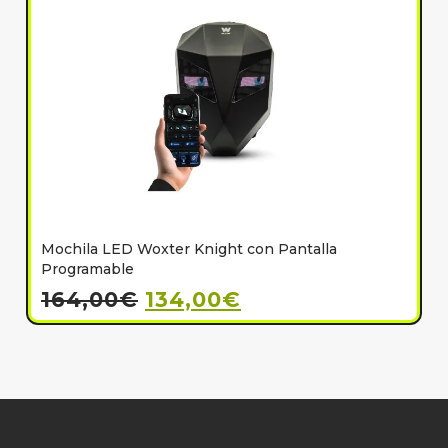
Mochila LED Woxter Knight con Pantalla
C
Programable
164,00
€
134,00
€