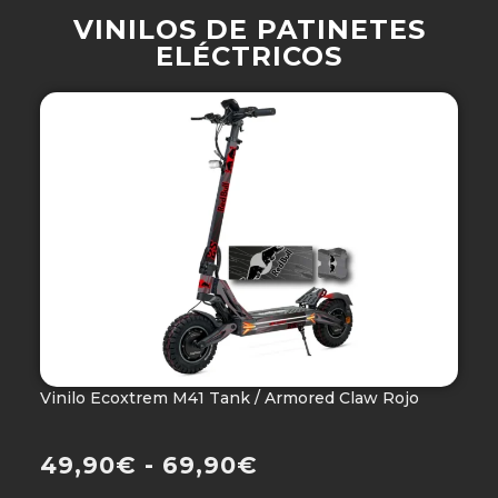
VINILOS DE PATINETES
ELÉCTRICOS
Vinilo Ecoxtrem M41 Tank / Armored Claw Rojo
V
Ho
49,90
€
-
69,90
€
4