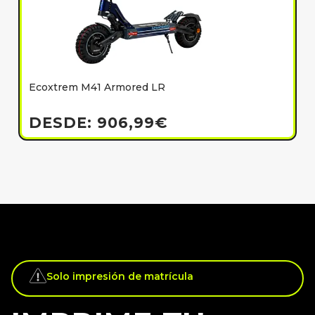
Ecoxtrem M41 Armored LR
E
h
DESDE:
906,99
€
Solo impresión de matrícula