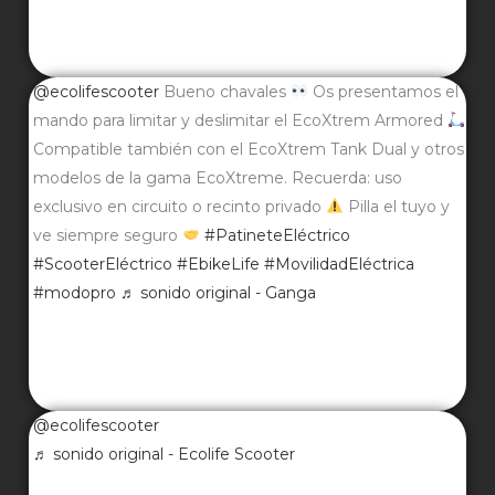
@ecolifescooter
Bueno chavales
Os presentamos el
mando para limitar y deslimitar el EcoXtrem Armored
Compatible también con el EcoXtrem Tank Dual y otros
modelos de la gama EcoXtreme. Recuerda: uso
exclusivo en circuito o recinto privado
Pilla el tuyo y
ve siempre seguro
#PatineteEléctrico
#ScooterEléctrico
#EbikeLife
#MovilidadEléctrica
#modopro
♬ sonido original - Ganga
@ecolifescooter
♬ sonido original - Ecolife Scooter