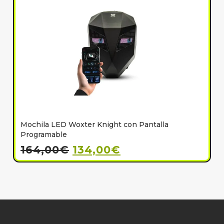
Mochila LED Woxter Knight con Pantalla
C
Programable
164,00
€
134,00
€