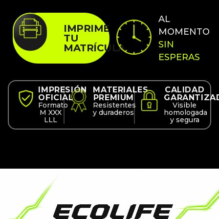
AL
IMPRIME
MOMENTO
TU
SIN
MATRÍCULA
ESPERAS
IMPRESIÓN
MATERIALES
CALIDAD
OFICIAL
PREMIUM
GARANTIZA
Formato
Resistentes
Visible
M XXX
y duraderos
homologada
LLL
y segura