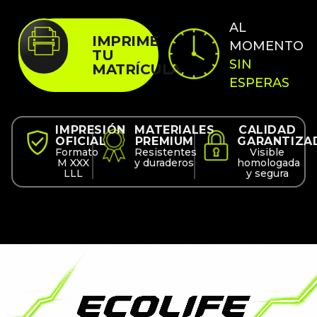
AL
IMPRIME
MOMENTO
TU
SIN
MATRÍCULA
ESPERAS
IMPRESIÓN
MATERIALES
CALIDAD
OFICIAL
PREMIUM
GARANTIZA
Formato
Resistentes
Visible
M XXX
y duraderos
homologada
LLL
y segura