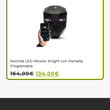
Mochila LED Woxter Knight con Pantalla
C
Programable
164,00
€
134,00
€