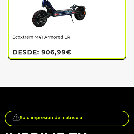
Ecoxtrem M41 Armored LR
E
h
DESDE:
906,99
€
Solo impresión de matrícula