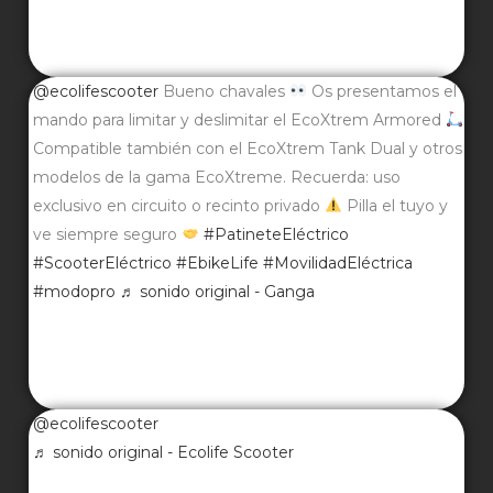
@ecolifescooter
Bueno chavales
Os presentamos el
mando para limitar y deslimitar el EcoXtrem Armored
Compatible también con el EcoXtrem Tank Dual y otros
modelos de la gama EcoXtreme. Recuerda: uso
exclusivo en circuito o recinto privado
Pilla el tuyo y
ve siempre seguro
#PatineteEléctrico
#ScooterEléctrico
#EbikeLife
#MovilidadEléctrica
#modopro
♬ sonido original - Ganga
@ecolifescooter
♬ sonido original - Ecolife Scooter