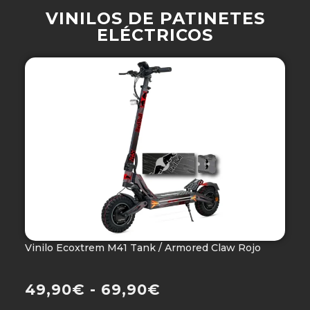
VINILOS DE PATINETES
ELÉCTRICOS
Vinilo Ecoxtrem M41 Tank / Armored Claw Rojo
V
Ho
49,90
€
-
69,90
€
4