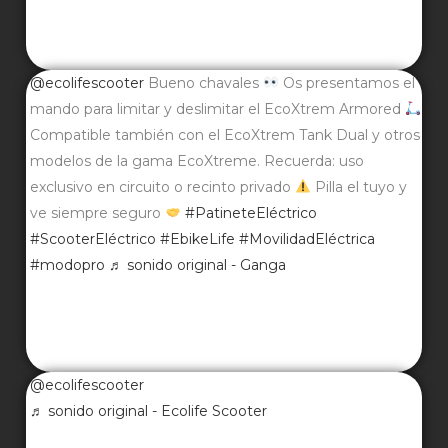
@ecolifescooter
Bueno chavales
Os presentamos el
mando para limitar y deslimitar el EcoXtrem Armored
Compatible también con el EcoXtrem Tank Dual y otros
modelos de la gama EcoXtreme. Recuerda: uso
exclusivo en circuito o recinto privado
Pilla el tuyo y
ve siempre seguro
#PatineteEléctrico
#ScooterEléctrico
#EbikeLife
#MovilidadEléctrica
#modopro
♬ sonido original - Ganga
@ecolifescooter
♬ sonido original - Ecolife Scooter