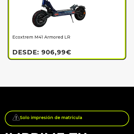
Ecoxtrem M41 Armored LR
E
h
DESDE:
906,99
€
Solo impresión de matrícula