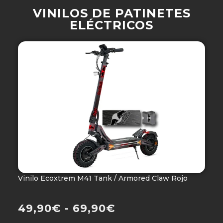
VINILOS DE PATINETES
ELÉCTRICOS
Vinilo Ecoxtrem M41 Tank / Armored Claw Rojo
V
Ho
49,90
€
-
69,90
€
4