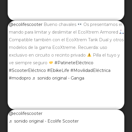
@ecolifescooter
Bueno chavales
Os presentamos el
mando para limitar y deslimitar el EcoXtrem Armored
Compatible también con el EcoXtrem Tank Dual y otros
modelos de la gama EcoXtreme. Recuerda: uso
exclusivo en circuito o recinto privado
Pilla el tuyo y
ve siempre seguro
#PatineteEléctrico
#ScooterEléctrico
#EbikeLife
#MovilidadEléctrica
#modopro
♬ sonido original - Ganga
@ecolifescooter
♬ sonido original - Ecolife Scooter