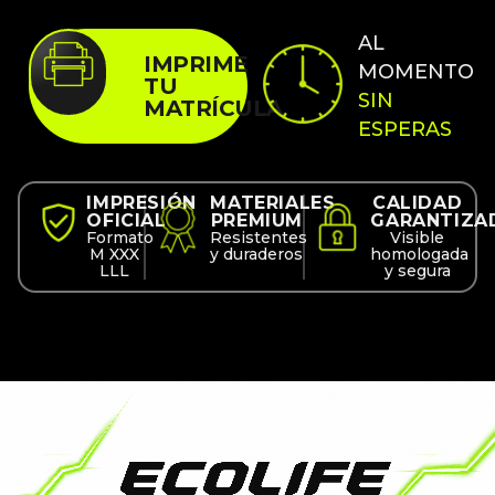
AL
IMPRIME
MOMENTO
TU
SIN
MATRÍCULA
ESPERAS
IMPRESIÓN
MATERIALES
CALIDAD
OFICIAL
PREMIUM
GARANTIZA
Formato
Resistentes
Visible
M XXX
y duraderos
homologada
LLL
y segura