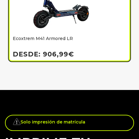
Ecoxtrem M41 Armored LR
E
h
DESDE:
906,99
€
Solo impresión de matrícula