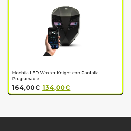
Mochila LED Woxter Knight con Pantalla
C
Programable
164,00
€
134,00
€