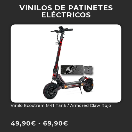
VINILOS DE PATINETES
ELÉCTRICOS
Vinilo Ecoxtrem M41 Tank / Armored Claw Rojo
V
Ho
49,90
€
-
69,90
€
4