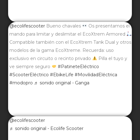
@ecolifescooter
Bueno chavales
Os presentamos el
mando para limitar y deslimitar el EcoXtrem Armored
Compatible también con el EcoXtrem Tank Dual y otros
modelos de la gama EcoXtreme. Recuerda: uso
exclusivo en circuito o recinto privado
Pilla el tuyo y
ve siempre seguro
#PatineteEléctrico
#ScooterEléctrico
#EbikeLife
#MovilidadEléctrica
#modopro
♬ sonido original - Ganga
@ecolifescooter
♬ sonido original - Ecolife Scooter