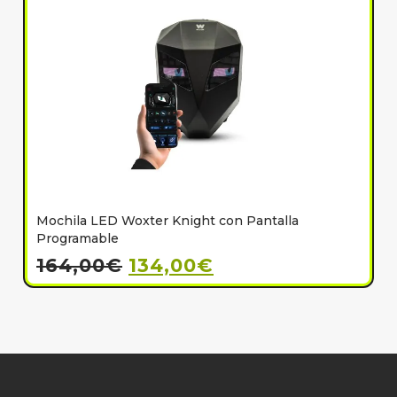
Mochila LED Woxter Knight con Pantalla
C
Programable
164,00
€
134,00
€