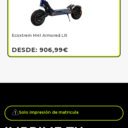
Ecoxtrem M41 Armored LR
E
h
DESDE:
906,99
€
Solo impresión de matrícula