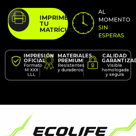
AL
IMPRIME
MOMENTO
TU
SIN
MATRÍCULA
ESPERAS
IMPRESIÓN
MATERIALES
CALIDAD
OFICIAL
PREMIUM
GARANTIZA
Formato
Resistentes
Visible
M XXX
y duraderos
homologada
LLL
y segura