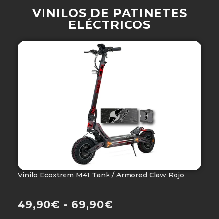
VINILOS DE PATINETES
ELÉCTRICOS
Vinilo Ecoxtrem M41 Tank / Armored Claw Rojo
V
Ho
49,90
€
-
69,90
€
4