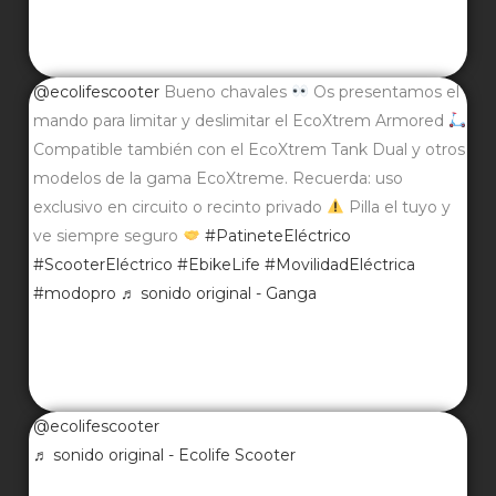
@ecolifescooter
Bueno chavales
Os presentamos el
mando para limitar y deslimitar el EcoXtrem Armored
Compatible también con el EcoXtrem Tank Dual y otros
modelos de la gama EcoXtreme. Recuerda: uso
exclusivo en circuito o recinto privado
Pilla el tuyo y
ve siempre seguro
#PatineteEléctrico
#ScooterEléctrico
#EbikeLife
#MovilidadEléctrica
#modopro
♬ sonido original - Ganga
@ecolifescooter
♬ sonido original - Ecolife Scooter