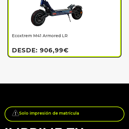
Ecoxtrem M41 Armored LR
E
h
DESDE:
906,99
€
Solo impresión de matrícula