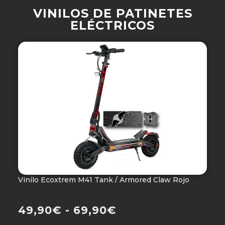
VINILOS DE PATINETES
ELÉCTRICOS
Vinilo Ecoxtrem M41 Tank / Armored Claw Rojo
V
Ho
49,90
€
-
69,90
€
4