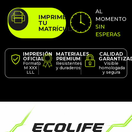
AL
IMPRIME
MOMENTO
TU
SIN
MATRÍCULA
ESPERAS
IMPRESIÓN
MATERIALES
CALIDAD
OFICIAL
PREMIUM
GARANTIZA
Formato
Resistentes
Visible
M XXX
y duraderos
homologada
LLL
y segura