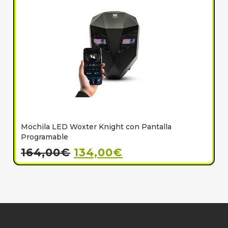
Mochila LED Woxter Knight con Pantalla
C
Programable
164,00
€
134,00
€