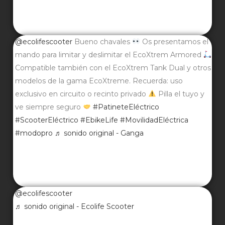
@ecolifescooter
Bueno chavales
Os presentamos el
mando para limitar y deslimitar el EcoXtrem Armored
Compatible también con el EcoXtrem Tank Dual y otros
modelos de la gama EcoXtreme. Recuerda: uso
exclusivo en circuito o recinto privado
Pilla el tuyo y
ve siempre seguro
#PatineteEléctrico
#ScooterEléctrico
#EbikeLife
#MovilidadEléctrica
#modopro
♬ sonido original - Ganga
@ecolifescooter
♬ sonido original - Ecolife Scooter