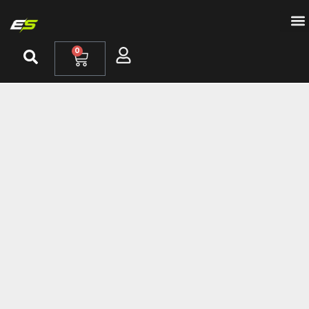
Bicic
Patin
Zona
0