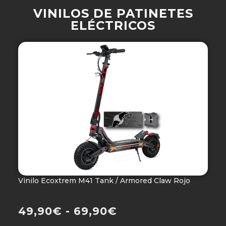
VINILOS DE PATINETES
ELÉCTRICOS
Vinilo Ecoxtrem M41 Tank / Armored Claw Rojo
V
Ho
49,90
€
-
69,90
€
4