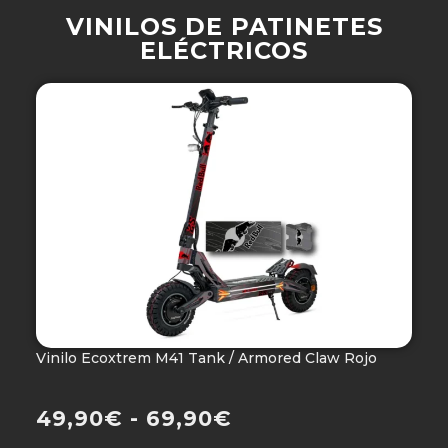
VINILOS DE PATINETES
ELÉCTRICOS
Vinilo Ecoxtrem M41 Tank / Armored Claw Rojo
V
Ho
49,90
€
-
69,90
€
4