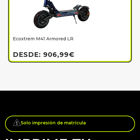
Ecoxtrem M41 Armored LR
E
h
DESDE:
906,99
€
Solo impresión de matrícula