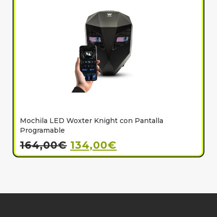
Mochila LED Woxter Knight con Pantalla
C
Programable
164,00
€
134,00
€