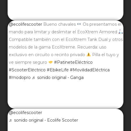
@ecolifescooter
Bueno chavales
Os presentamos el
mando para limitar y deslimitar el EcoXtrem Armored
Compatible también con el EcoXtrem Tank Dual y otros
modelos de la gama EcoXtreme. Recuerda: uso
exclusivo en circuito o recinto privado
Pilla el tuyo y
ve siempre seguro
#PatineteEléctrico
#ScooterEléctrico
#EbikeLife
#MovilidadEléctrica
#modopro
♬ sonido original - Ganga
@ecolifescooter
♬ sonido original - Ecolife Scooter