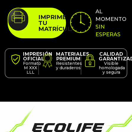
AL
IMPRIME
MOMENTO
TU
SIN
MATRÍCULA
ESPERAS
IMPRESIÓN
MATERIALES
CALIDAD
OFICIAL
PREMIUM
GARANTIZA
Formato
Resistentes
Visible
M XXX
y duraderos
homologada
LLL
y segura