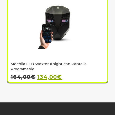
Mochila LED Woxter Knight con Pantalla
C
Programable
164,00
€
134,00
€