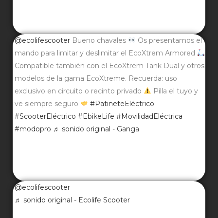
@ecolifescooter
Bueno chavales
Os presentamos el
mando para limitar y deslimitar el EcoXtrem Armored
Compatible también con el EcoXtrem Tank Dual y otros
modelos de la gama EcoXtreme. Recuerda: uso
exclusivo en circuito o recinto privado
Pilla el tuyo y
ve siempre seguro
#PatineteEléctrico
#ScooterEléctrico
#EbikeLife
#MovilidadEléctrica
#modopro
♬ sonido original - Ganga
@ecolifescooter
♬ sonido original - Ecolife Scooter