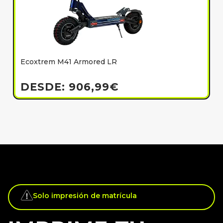
Ecoxtrem M41 Armored LR
E
h
DESDE:
906,99
€
Solo impresión de matrícula