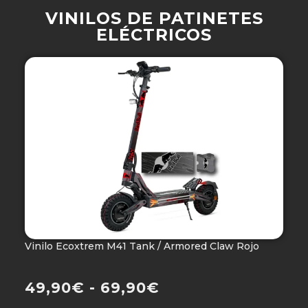
VINILOS DE PATINETES
ELÉCTRICOS
Vinilo Ecoxtrem M41 Tank / Armored Claw Rojo
V
Ho
49,90
€
-
69,90
€
4