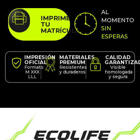
AL
IMPRIME
MOMENTO
TU
SIN
MATRÍCULA
ESPERAS
IMPRESIÓN
MATERIALES
CALIDAD
OFICIAL
PREMIUM
GARANTIZA
Formato
Resistentes
Visible
M XXX
y duraderos
homologada
LLL
y segura