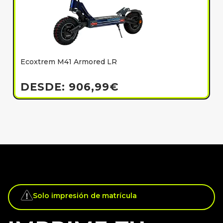
Ecoxtrem M41 Armored LR
E
h
DESDE:
906,99
€
Solo impresión de matrícula