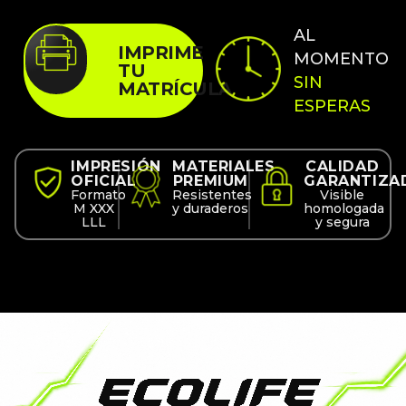
AL
IMPRIME
MOMENTO
TU
SIN
MATRÍCULA
ESPERAS
IMPRESIÓN
MATERIALES
CALIDAD
OFICIAL
PREMIUM
GARANTIZA
Formato
Resistentes
Visible
M XXX
y duraderos
homologada
LLL
y segura