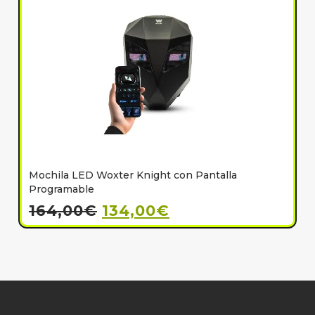
Mochila LED Woxter Knight con Pantalla
C
Programable
164,00
€
134,00
€