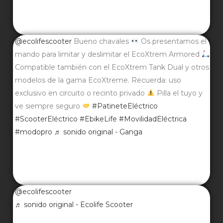
@ecolifescooter
Bueno chavales
Os presentamos el
mando para limitar y deslimitar el EcoXtrem Armored
Compatible también con el EcoXtrem Tank Dual y otros
modelos de la gama EcoXtreme. Recuerda: uso
exclusivo en circuito o recinto privado
Pilla el tuyo y
ve siempre seguro
#PatineteEléctrico
#ScooterEléctrico
#EbikeLife
#MovilidadEléctrica
#modopro
♬ sonido original - Ganga
@ecolifescooter
♬ sonido original - Ecolife Scooter