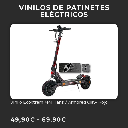
VINILOS DE PATINETES
ELÉCTRICOS
Vinilo Ecoxtrem M41 Tank / Armored Claw Rojo
V
Ho
49,90
€
-
69,90
€
4