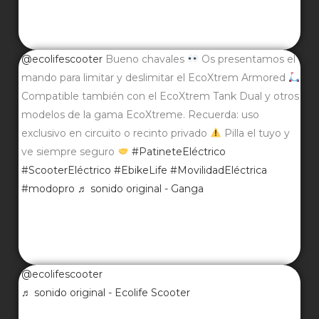
@ecolifescooter
Bueno chavales
Os presentamos el
mando para limitar y deslimitar el EcoXtrem Armored
Compatible también con el EcoXtrem Tank Dual y otros
modelos de la gama EcoXtreme. Recuerda: uso
exclusivo en circuito o recinto privado
Pilla el tuyo y
ve siempre seguro
#PatineteEléctrico
#ScooterEléctrico
#EbikeLife
#MovilidadEléctrica
#modopro
♬ sonido original - Ganga
@ecolifescooter
♬ sonido original - Ecolife Scooter