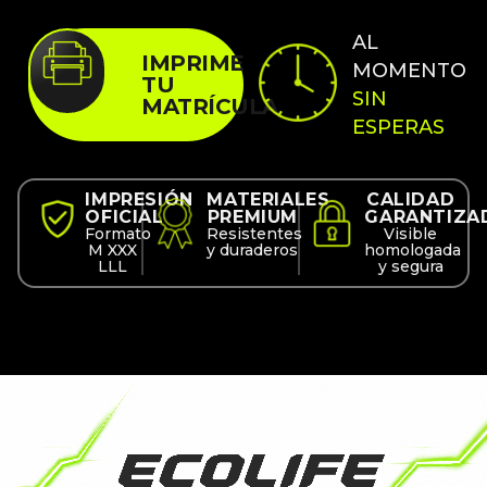
AL
IMPRIME
MOMENTO
TU
SIN
MATRÍCULA
ESPERAS
IMPRESIÓN
MATERIALES
CALIDAD
OFICIAL
PREMIUM
GARANTIZA
Formato
Resistentes
Visible
M XXX
y duraderos
homologada
LLL
y segura