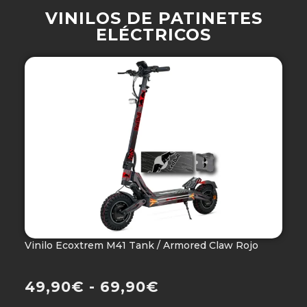
VINILOS DE PATINETES
ELÉCTRICOS
Vinilo Ecoxtrem M41 Tank / Armored Claw Rojo
V
Ho
49,90
€
-
69,90
€
4