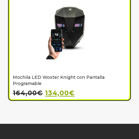
Mochila LED Woxter Knight con Pantalla
C
Programable
164,00
€
134,00
€