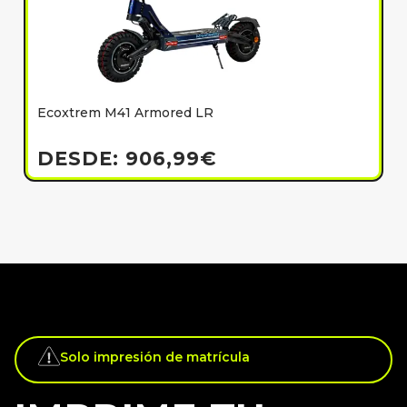
Ecoxtrem M41 Armored LR
E
h
DESDE:
906,99
€
Solo impresión de matrícula