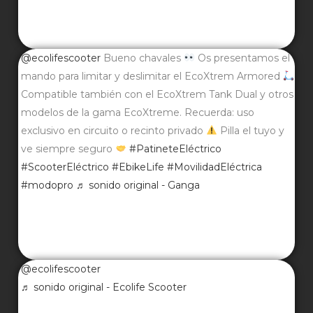
@ecolifescooter
Bueno chavales
Os presentamos el
mando para limitar y deslimitar el EcoXtrem Armored
Compatible también con el EcoXtrem Tank Dual y otros
modelos de la gama EcoXtreme. Recuerda: uso
exclusivo en circuito o recinto privado
Pilla el tuyo y
ve siempre seguro
#PatineteEléctrico
#ScooterEléctrico
#EbikeLife
#MovilidadEléctrica
#modopro
♬ sonido original - Ganga
@ecolifescooter
♬ sonido original - Ecolife Scooter