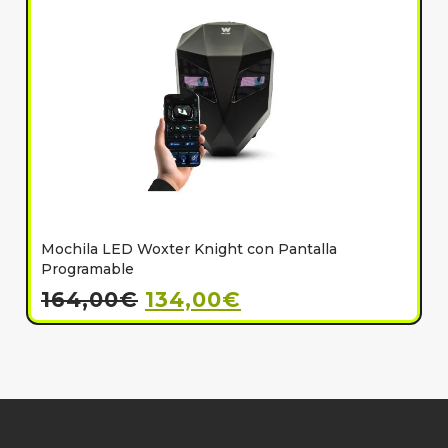
Mochila LED Woxter Knight con Pantalla
C
Programable
164,00
€
134,00
€