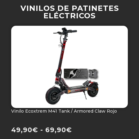
VINILOS DE PATINETES
ELÉCTRICOS
Vinilo Ecoxtrem M41 Tank / Armored Claw Rojo
V
Ho
49,90
€
-
69,90
€
4