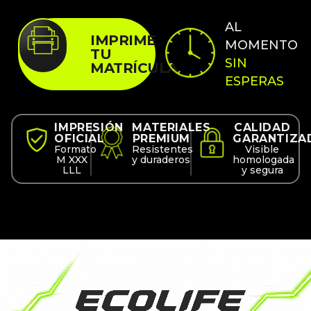
AL
IMPRIME
MOMENTO
TU
SIN
MATRÍCULA
ESPERAS
IMPRESIÓN
MATERIALES
CALIDAD
OFICIAL
PREMIUM
GARANTIZA
Formato
Resistentes
Visible
M XXX
y duraderos
homologada
LLL
y segura