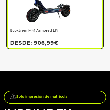
Ecoxtrem M41 Armored LR
E
h
DESDE:
906,99
€
Solo impresión de matrícula