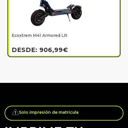
Ecoxtrem M41 Armored LR
E
h
DESDE:
906,99
€
Solo impresión de matrícula