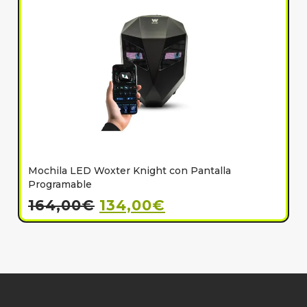
Mochila LED Woxter Knight con Pantalla
C
Programable
164,00
€
134,00
€