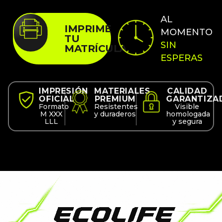
AL
IMPRIME
MOMENTO
TU
SIN
MATRÍCULA
ESPERAS
IMPRESIÓN
MATERIALES
CALIDAD
OFICIAL
PREMIUM
GARANTIZA
Formato
Resistentes
Visible
M XXX
y duraderos
homologada
LLL
y segura