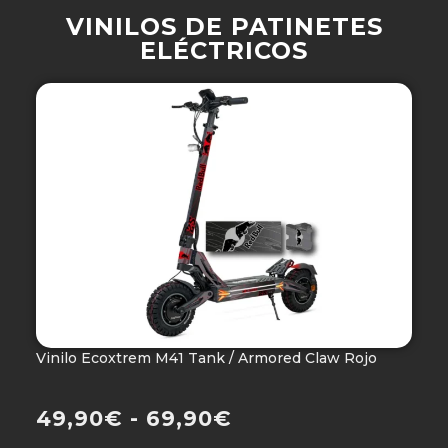
VINILOS DE PATINETES
ELÉCTRICOS
Vinilo Ecoxtrem M41 Tank / Armored Claw Rojo
V
Ho
49,90
€
-
69,90
€
4