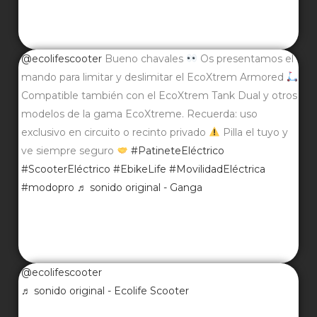
@ecolifescooter
Bueno chavales
Os presentamos el
mando para limitar y deslimitar el EcoXtrem Armored
Compatible también con el EcoXtrem Tank Dual y otros
modelos de la gama EcoXtreme. Recuerda: uso
exclusivo en circuito o recinto privado
Pilla el tuyo y
ve siempre seguro
#PatineteEléctrico
#ScooterEléctrico
#EbikeLife
#MovilidadEléctrica
#modopro
♬ sonido original - Ganga
@ecolifescooter
♬ sonido original - Ecolife Scooter