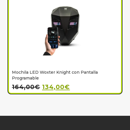
Mochila LED Woxter Knight con Pantalla
C
Programable
164,00
€
134,00
€