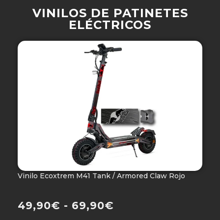
VINILOS DE PATINETES
ELÉCTRICOS
Vinilo Ecoxtrem M41 Tank / Armored Claw Rojo
V
Ho
49,90
€
-
69,90
€
4