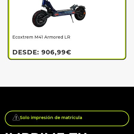
Ecoxtrem M41 Armored LR
E
h
DESDE:
906,99
€
Solo impresión de matrícula