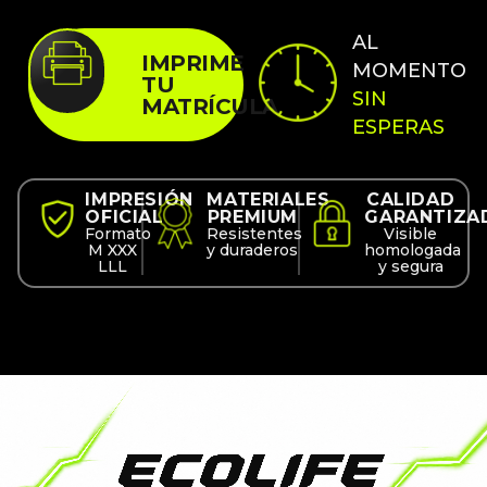
AL
IMPRIME
MOMENTO
TU
SIN
MATRÍCULA
ESPERAS
IMPRESIÓN
MATERIALES
CALIDAD
OFICIAL
PREMIUM
GARANTIZA
Formato
Resistentes
Visible
M XXX
y duraderos
homologada
LLL
y segura