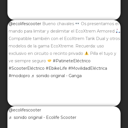
@ecolifescooter
Bueno chavales
Os presentamos el
mando para limitar y deslimitar el EcoXtrem Armored
Compatible también con el EcoXtrem Tank Dual y otros
modelos de la gama EcoXtreme. Recuerda: uso
exclusivo en circuito o recinto privado
Pilla el tuyo y
ve siempre seguro
#PatineteEléctrico
#ScooterEléctrico
#EbikeLife
#MovilidadEléctrica
#modopro
♬ sonido original - Ganga
@ecolifescooter
♬ sonido original - Ecolife Scooter