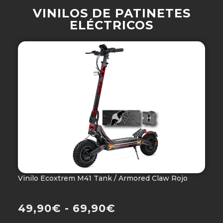
VINILOS DE PATINETES
ELÉCTRICOS
Vinilo Ecoxtrem M41 Tank / Armored Claw Rojo
V
Ho
49,90
€
-
69,90
€
4