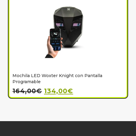
Mochila LED Woxter Knight con Pantalla
C
Programable
164,00
€
134,00
€