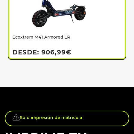
Ecoxtrem M41 Armored LR
E
h
DESDE:
906,99
€
Solo impresión de matrícula