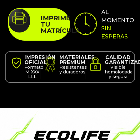
AL
IMPRIME
MOMENTO
TU
SIN
MATRÍCULA
ESPERAS
IMPRESIÓN
MATERIALES
CALIDAD
OFICIAL
PREMIUM
GARANTIZA
Formato
Resistentes
Visible
M XXX
y duraderos
homologada
LLL
y segura