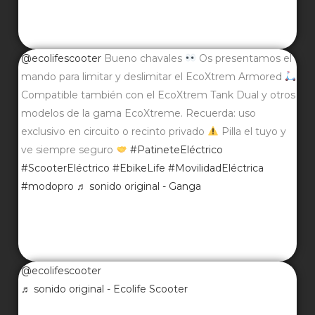
@ecolifescooter
Bueno chavales
Os presentamos el
mando para limitar y deslimitar el EcoXtrem Armored
Compatible también con el EcoXtrem Tank Dual y otros
modelos de la gama EcoXtreme. Recuerda: uso
exclusivo en circuito o recinto privado
Pilla el tuyo y
ve siempre seguro
#PatineteEléctrico
#ScooterEléctrico
#EbikeLife
#MovilidadEléctrica
#modopro
♬ sonido original - Ganga
@ecolifescooter
♬ sonido original - Ecolife Scooter