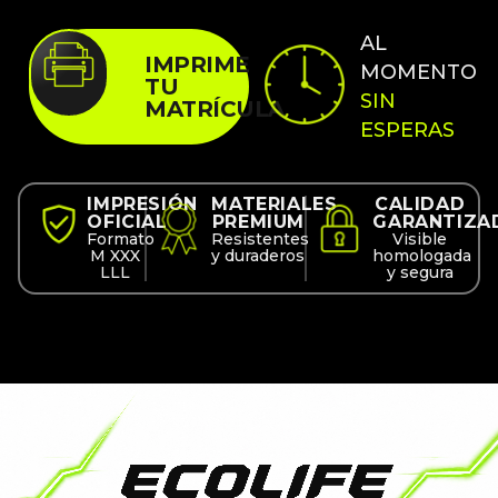
AL
IMPRIME
MOMENTO
TU
SIN
MATRÍCULA
ESPERAS
IMPRESIÓN
MATERIALES
CALIDAD
OFICIAL
PREMIUM
GARANTIZA
Formato
Resistentes
Visible
M XXX
y duraderos
homologada
LLL
y segura