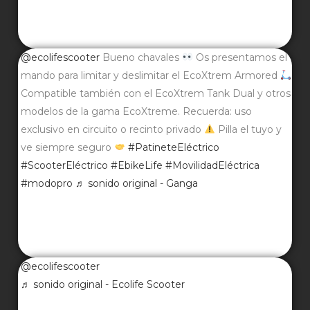
@ecolifescooter
Bueno chavales
Os presentamos el
mando para limitar y deslimitar el EcoXtrem Armored
Compatible también con el EcoXtrem Tank Dual y otros
modelos de la gama EcoXtreme. Recuerda: uso
exclusivo en circuito o recinto privado
Pilla el tuyo y
ve siempre seguro
#PatineteEléctrico
#ScooterEléctrico
#EbikeLife
#MovilidadEléctrica
#modopro
♬ sonido original - Ganga
@ecolifescooter
♬ sonido original - Ecolife Scooter