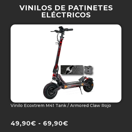
VINILOS DE PATINETES
ELÉCTRICOS
Vinilo Ecoxtrem M41 Tank / Armored Claw Rojo
V
Ho
49,90
€
-
69,90
€
4