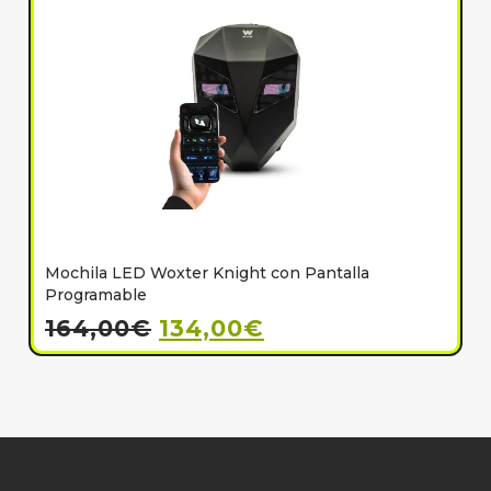
Mochila LED Woxter Knight con Pantalla
C
Programable
164,00
€
134,00
€