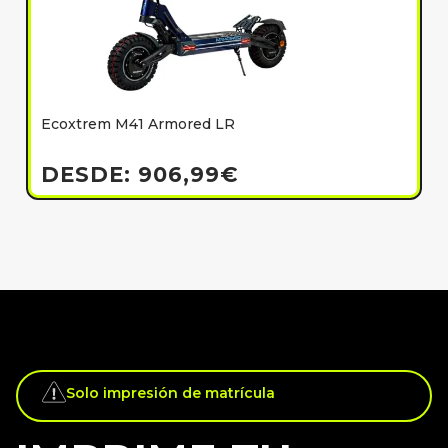
Ecoxtrem M41 Armored LR
E
h
DESDE:
906,99
€
Solo impresión de matrícula