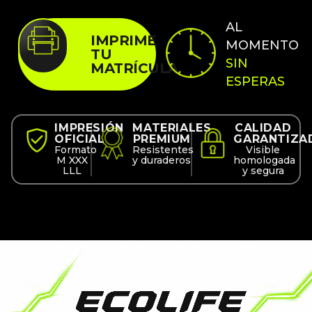
AL
IMPRIME
MOMENTO
TU
SIN
MATRÍCULA
ESPERAS
IMPRESIÓN
MATERIALES
CALIDAD
OFICIAL
PREMIUM
GARANTIZA
Formato
Resistentes
Visible
M XXX
y duraderos
homologada
LLL
y segura