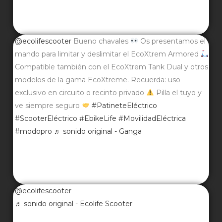
@ecolifescooter
Bueno chavales
Os presentamos el
mando para limitar y deslimitar el EcoXtrem Armored
Compatible también con el EcoXtrem Tank Dual y otros
modelos de la gama EcoXtreme. Recuerda: uso
exclusivo en circuito o recinto privado
Pilla el tuyo y
ve siempre seguro
#PatineteEléctrico
#ScooterEléctrico
#EbikeLife
#MovilidadEléctrica
#modopro
♬ sonido original - Ganga
@ecolifescooter
♬ sonido original - Ecolife Scooter