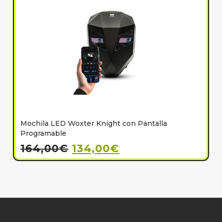
Mochila LED Woxter Knight con Pantalla
C
Programable
164,00
€
134,00
€