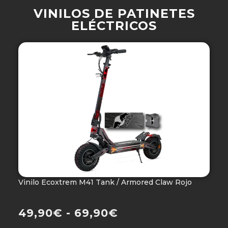
VINILOS DE PATINETES
ELÉCTRICOS
Vinilo Ecoxtrem M41 Tank / Armored Claw Rojo
V
Ho
49,90
€
-
69,90
€
4