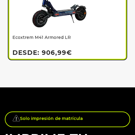
Ecoxtrem M41 Armored LR
E
h
DESDE:
906,99
€
Solo impresión de matrícula