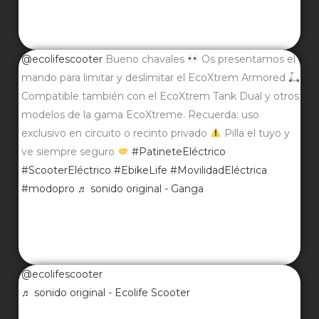
@ecolifescooter
Bueno chavales
Os presentamos el
mando para limitar y deslimitar el EcoXtrem Armored
Compatible también con el EcoXtrem Tank Dual y otros
modelos de la gama EcoXtreme. Recuerda: uso
exclusivo en circuito o recinto privado
Pilla el tuyo y
ve siempre seguro
#PatineteEléctrico
#ScooterEléctrico
#EbikeLife
#MovilidadEléctrica
#modopro
♬ sonido original - Ganga
@ecolifescooter
♬ sonido original - Ecolife Scooter