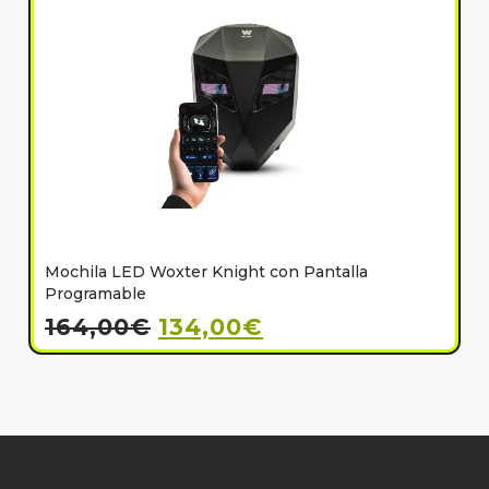
Mochila LED Woxter Knight con Pantalla
C
Programable
164,00
€
134,00
€