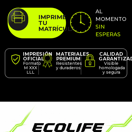
AL
IMPRIME
MOMENTO
TU
SIN
MATRÍCULA
ESPERAS
IMPRESIÓN
MATERIALES
CALIDAD
OFICIAL
PREMIUM
GARANTIZA
Formato
Resistentes
Visible
M XXX
y duraderos
homologada
LLL
y segura