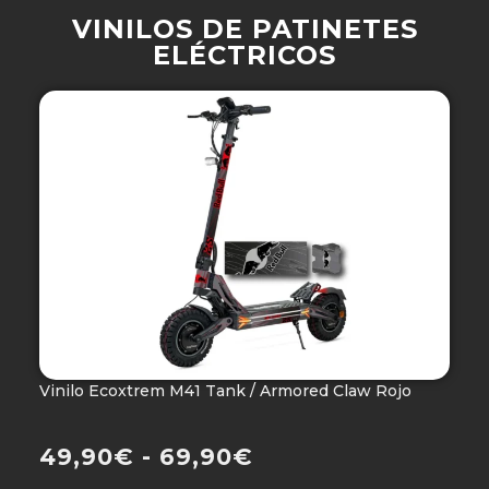
VINILOS DE PATINETES
ELÉCTRICOS
Vinilo Ecoxtrem M41 Tank / Armored Claw Rojo
V
Ho
49,90
€
-
69,90
€
4