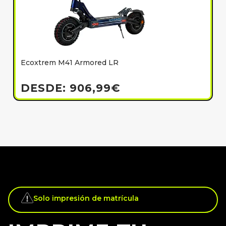
Ecoxtrem M41 Armored LR
E
h
DESDE:
906,99
€
Solo impresión de matrícula