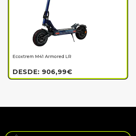
Ecoxtrem M41 Armored LR
E
h
DESDE:
906,99
€
Solo impresión de matrícula