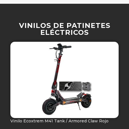
VINILOS DE PATINETES
ELÉCTRICOS
Vinilo Ecoxtrem M41 Tank / Armored Claw Rojo
V
Ho
49,90
€
-
69,90
€
4