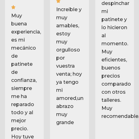
patinete y
buena
amables,
lo hicieron
experiencia,
estoy
al
es mi
muy
momento.
mecánico
orgulloso
Muy
de
por
eficientes,
patinete
vuestra
buenos
de
venta; hoy
precios
confianza,
ya tengo
comparado
siempre
mi
con otros
me ha
amored,un
talleres.
reparado
abrazo
Muy
todo y al
muy
recomendable
mejor
grande
precio.
Hoy tuve
un
problema