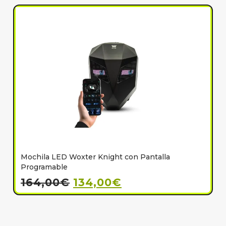
Mochila LED Woxter Knight con Pantalla
C
Programable
164,00
€
134,00
€