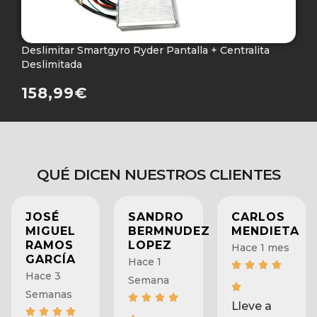
Deslimitar Smartgyro Ryder Pantalla + Centralita
M
Deslimitada
P
158,99
€
QUÉ DICEN NUESTROS CLIENTES
JOSÉ
SANDRO
CARLOS
MIGUEL
BERMNUDEZ
MENDIETA
RAMOS
LOPEZ
Hace 1 mes
GARCÍA
Hace 1
Hace 3
Semana
Semanas
Lleve a
despinchar
Increíble y
mi
Muy
muy