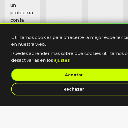
con la
suspensión
y me lo
solucionó
super
rápido.
También
me ayudó
con el
registro y
la
matriculación,
y el
seguro. Le
recomiendo
100%