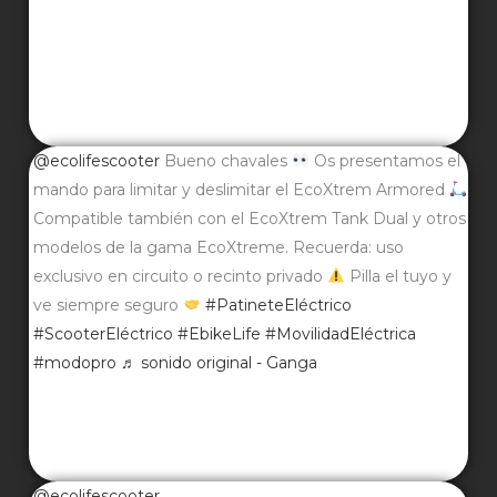
@ecolifescooter
Bueno chavales
Os presentamos el
mando para limitar y deslimitar el EcoXtrem Armored
Compatible también con el EcoXtrem Tank Dual y otros
modelos de la gama EcoXtreme. Recuerda: uso
exclusivo en circuito o recinto privado
Pilla el tuyo y
ve siempre seguro
#PatineteEléctrico
#ScooterEléctrico
#EbikeLife
#MovilidadEléctrica
#modopro
♬ sonido original - Ganga
@ecolifescooter
♬ sonido original - Ecolife Scooter