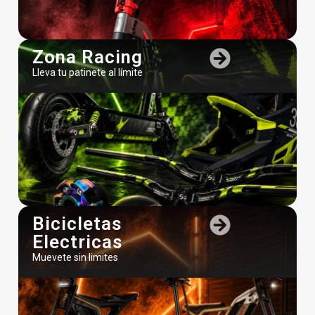
Zona Racing
Lleva tu patinete al límite
Utilizamos cookies para ofrecerte la mejor experienci
en nuestra web.
Puedes aprender más sobre qué cookies utilizamos o
desactivarlas en los
ajustes
.
Bicicletas
Aceptar
Electricas
Muevete sin limites
contacta con nosotros
Rechazar