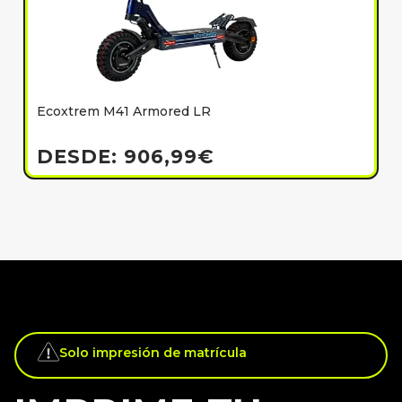
Ecoxtrem M41 Armored LR
E
h
DESDE:
906,99
€
Solo impresión de matrícula