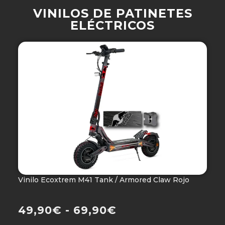
VINILOS DE PATINETES
ELÉCTRICOS
Vinilo Ecoxtrem M41 Tank / Armored Claw Rojo
V
Ho
49,90
€
-
69,90
€
4