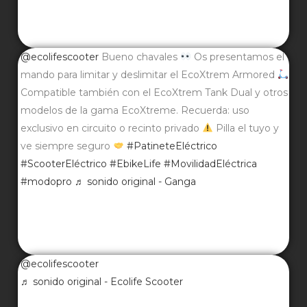
@ecolifescooter
Bueno chavales
Os presentamos el
mando para limitar y deslimitar el EcoXtrem Armored
Compatible también con el EcoXtrem Tank Dual y otros
modelos de la gama EcoXtreme. Recuerda: uso
exclusivo en circuito o recinto privado
Pilla el tuyo y
ve siempre seguro
#PatineteEléctrico
#ScooterEléctrico
#EbikeLife
#MovilidadEléctrica
#modopro
♬ sonido original - Ganga
@ecolifescooter
♬ sonido original - Ecolife Scooter