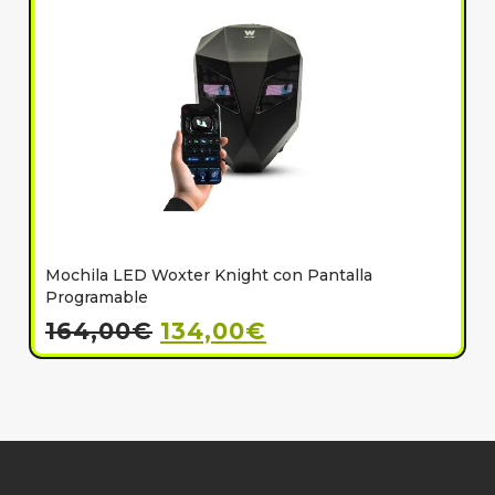
Mochila LED Woxter Knight con Pantalla
C
Programable
164,00
€
134,00
€