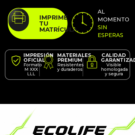
AL
IMPRIME
MOMENTO
TU
SIN
MATRÍCULA
ESPERAS
IMPRESIÓN
MATERIALES
CALIDAD
OFICIAL
PREMIUM
GARANTIZA
Formato
Resistentes
Visible
M XXX
y duraderos
homologada
LLL
y segura