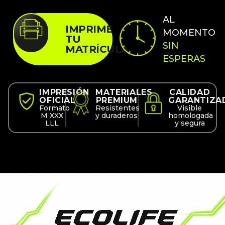
AL
IMPRIME
MOMENTO
TU
SIN
MATRÍCULA
ESPERAS
IMPRESIÓN
MATERIALES
CALIDAD
OFICIAL
PREMIUM
GARANTIZA
Formato
Resistentes
Visible
M XXX
y duraderos
homologada
LLL
y segura