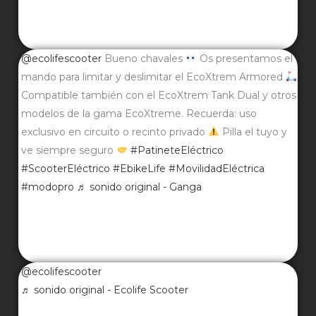
@ecolifescooter
Bueno chavales
Os presentamos el
mando para limitar y deslimitar el EcoXtrem Armored
Compatible también con el EcoXtrem Tank Dual y otros
modelos de la gama EcoXtreme. Recuerda: uso
exclusivo en circuito o recinto privado
Pilla el tuyo y
ve siempre seguro
#PatineteEléctrico
#ScooterEléctrico
#EbikeLife
#MovilidadEléctrica
#modopro
♬ sonido original - Ganga
@ecolifescooter
♬ sonido original - Ecolife Scooter