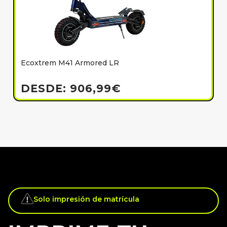
Ecoxtrem M41 Armored LR
E
h
DESDE:
906,99
€
Solo impresión de matrícula