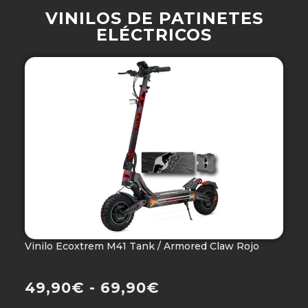
VINILOS DE PATINETES
ELÉCTRICOS
Vinilo Ecoxtrem M41 Tank / Armored Claw Rojo
V
Ho
49,90
€
-
69,90
€
4