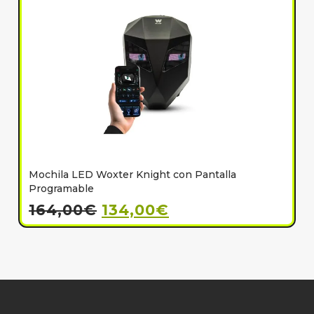
Mochila LED Woxter Knight con Pantalla
C
Programable
164,00
€
134,00
€