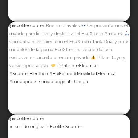
@ecolifescooter
Bueno chavales
Os presentamos el
mando para limitar y deslimitar el EcoXtrem Armored
Compatible también con el EcoXtrem Tank Dual y otros
modelos de la gama EcoXtreme. Recuerda: uso
exclusivo en circuito o recinto privado
Pilla el tuyo y
ve siempre seguro
#PatineteEléctrico
#ScooterEléctrico
#EbikeLife
#MovilidadEléctrica
#modopro
♬ sonido original - Ganga
@ecolifescooter
♬ sonido original - Ecolife Scooter