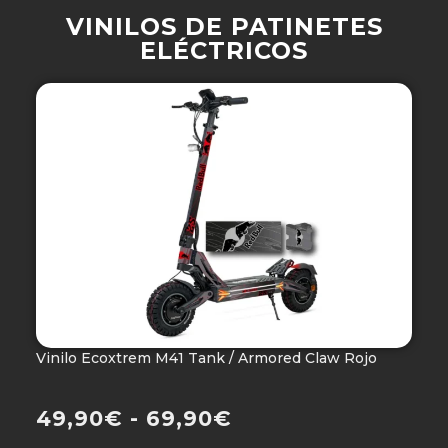
VINILOS DE PATINETES
ELÉCTRICOS
Vinilo Ecoxtrem M41 Tank / Armored Claw Rojo
V
Ho
49,90
€
-
69,90
€
4