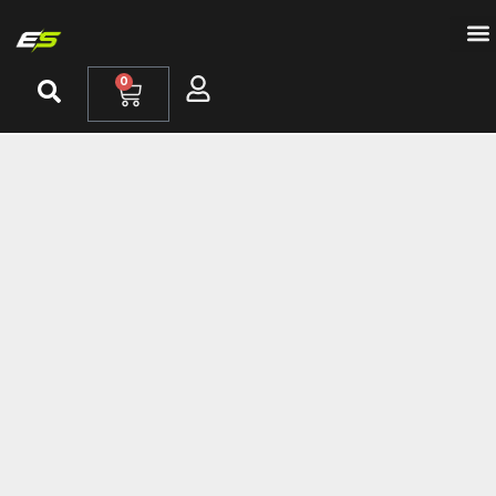
Bicic
Patin
Zona
0