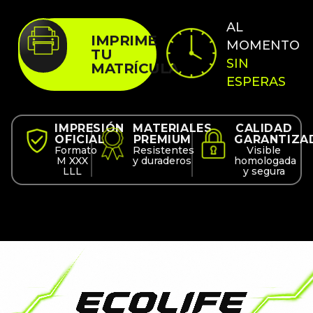
AL
IMPRIME
MOMENTO
TU
SIN
MATRÍCULA
ESPERAS
IMPRESIÓN
MATERIALES
CALIDAD
OFICIAL
PREMIUM
GARANTIZA
Formato
Resistentes
Visible
M XXX
y duraderos
homologada
LLL
y segura