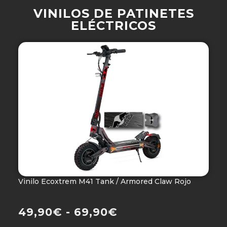
VINILOS DE PATINETES
ELÉCTRICOS
Vinilo Ecoxtrem M41 Tank / Armored Claw Rojo
V
Ho
49,90
€
-
69,90
€
4