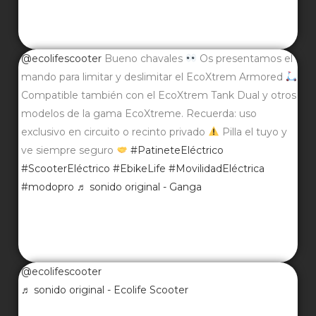
@ecolifescooter
Bueno chavales
Os presentamos el
mando para limitar y deslimitar el EcoXtrem Armored
Compatible también con el EcoXtrem Tank Dual y otros
modelos de la gama EcoXtreme. Recuerda: uso
exclusivo en circuito o recinto privado
Pilla el tuyo y
ve siempre seguro
#PatineteEléctrico
#ScooterEléctrico
#EbikeLife
#MovilidadEléctrica
#modopro
♬ sonido original - Ganga
@ecolifescooter
♬ sonido original - Ecolife Scooter