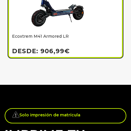
Ecoxtrem M41 Armored LR
E
h
DESDE:
906,99
€
Solo impresión de matrícula