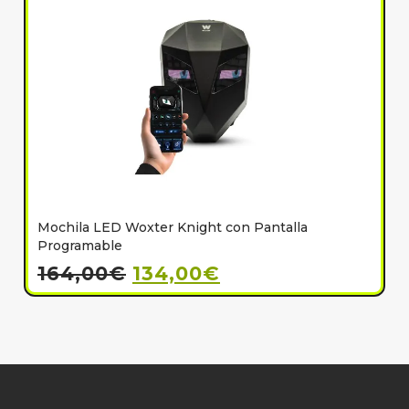
Mochila LED Woxter Knight con Pantalla
C
Programable
164,00
€
134,00
€