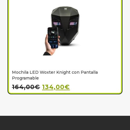
Mochila LED Woxter Knight con Pantalla
C
Programable
164,00
€
134,00
€