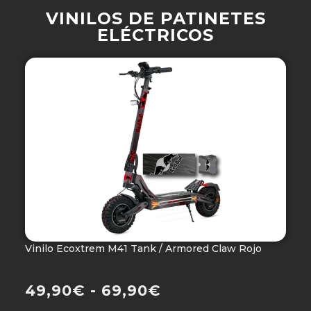
VINILOS DE PATINETES
ELÉCTRICOS
Vinilo Ecoxtrem M41 Tank / Armored Claw Rojo
V
Ho
49,90
€
-
69,90
€
4