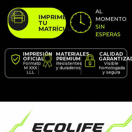
AL
IMPRIME
MOMENTO
TU
SIN
MATRÍCULA
ESPERAS
IMPRESIÓN
MATERIALES
CALIDAD
OFICIAL
PREMIUM
GARANTIZA
Formato
Resistentes
Visible
M XXX
y duraderos
homologada
LLL
y segura