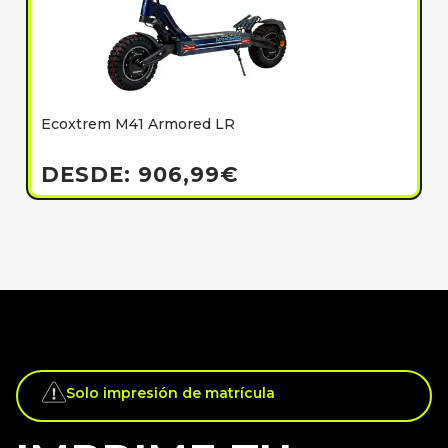
Ecoxtrem M41 Armored LR
E
h
DESDE:
906,99
€
Solo impresión de matrícula