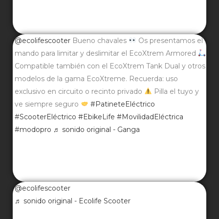
@ecolifescooter
Bueno chavales
Os presentamos el
mando para limitar y deslimitar el EcoXtrem Armored
Compatible también con el EcoXtrem Tank Dual y otros
modelos de la gama EcoXtreme. Recuerda: uso
exclusivo en circuito o recinto privado
Pilla el tuyo y
ve siempre seguro
#PatineteEléctrico
#ScooterEléctrico
#EbikeLife
#MovilidadEléctrica
#modopro
♬ sonido original - Ganga
@ecolifescooter
♬ sonido original - Ecolife Scooter