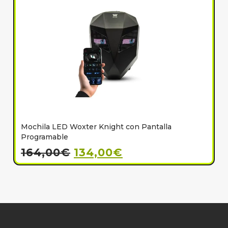
Mochila LED Woxter Knight con Pantalla
C
Programable
164,00
€
134,00
€