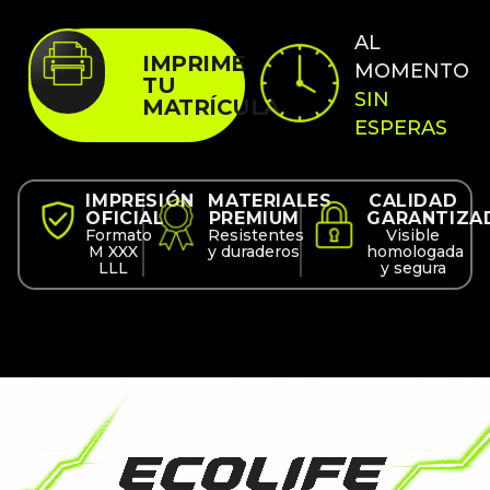
AL
IMPRIME
MOMENTO
TU
SIN
MATRÍCULA
ESPERAS
IMPRESIÓN
MATERIALES
CALIDAD
OFICIAL
PREMIUM
GARANTIZA
Formato
Resistentes
Visible
M XXX
y duraderos
homologada
LLL
y segura