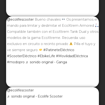
@ecolifescooter
Bueno chavales
Os presentamos el
mando para limitar y deslimitar el EcoXtrem Armored
Compatible también con el EcoXtrem Tank Dual y otros
modelos de la gama EcoXtreme. Recuerda: uso
exclusivo en circuito o recinto privado
Pilla el tuyo y
ve siempre seguro
#PatineteEléctrico
#ScooterEléctrico
#EbikeLife
#MovilidadEléctrica
#modopro
♬ sonido original - Ganga
@ecolifescooter
♬ sonido original - Ecolife Scooter