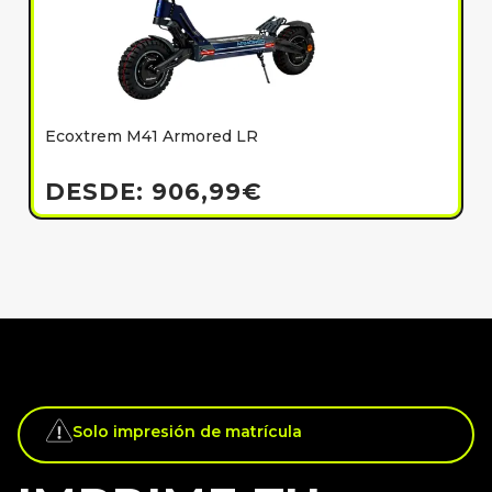
Ecoxtrem M41 Armored LR
E
h
DESDE:
906,99
€
Solo impresión de matrícula