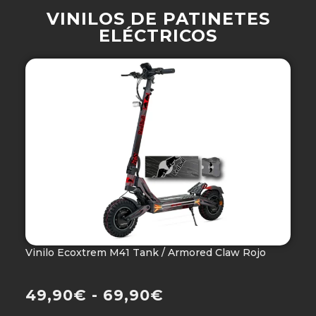
VINILOS DE PATINETES
ELÉCTRICOS
Vinilo Ecoxtrem M41 Tank / Armored Claw Rojo
V
Ho
49,90
€
-
69,90
€
4