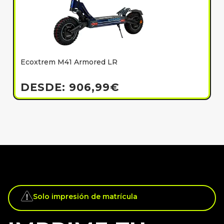
Ecoxtrem M41 Armored LR
E
h
DESDE:
906,99
€
Solo impresión de matrícula