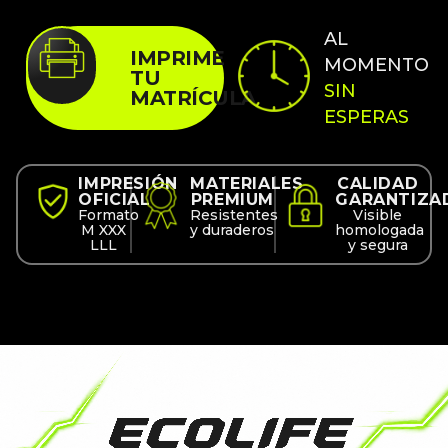
AL
IMPRIME
MOMENTO
TU
SIN
MATRÍCULA
ESPERAS
IMPRESIÓN
MATERIALES
CALIDAD
OFICIAL
PREMIUM
GARANTIZA
Formato
Resistentes
Visible
M XXX
y duraderos
homologada
LLL
y segura