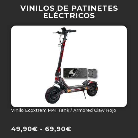
VINILOS DE PATINETES
ELÉCTRICOS
Vinilo Ecoxtrem M41 Tank / Armored Claw Rojo
V
Ho
49,90
€
-
69,90
€
4