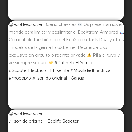
@ecolifescooter
Bueno chavales
Os presentamos el
mando para limitar y deslimitar el EcoXtrem Armored
Compatible también con el EcoXtrem Tank Dual y otros
modelos de la gama EcoXtreme. Recuerda: uso
exclusivo en circuito o recinto privado
Pilla el tuyo y
ve siempre seguro
#PatineteEléctrico
#ScooterEléctrico
#EbikeLife
#MovilidadEléctrica
#modopro
♬ sonido original - Ganga
@ecolifescooter
♬ sonido original - Ecolife Scooter