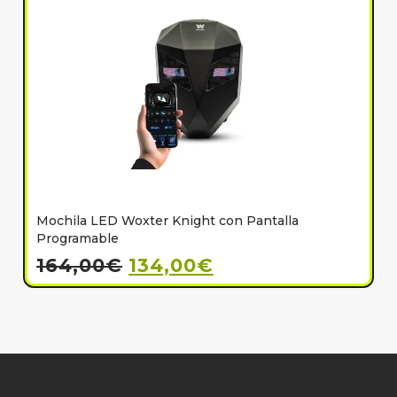
Mochila LED Woxter Knight con Pantalla
C
Programable
164,00
€
134,00
€