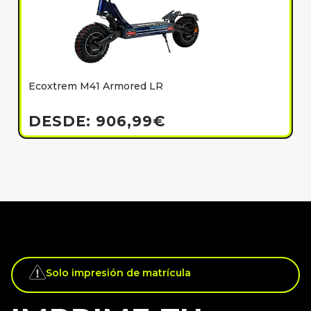
Ecoxtrem M41 Armored LR
E
h
DESDE:
906,99
€
Solo impresión de matrícula