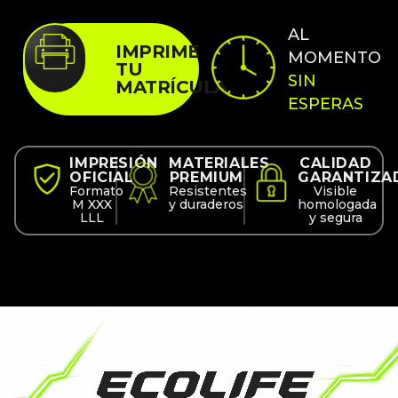
AL
IMPRIME
MOMENTO
TU
SIN
MATRÍCULA
ESPERAS
IMPRESIÓN
MATERIALES
CALIDAD
OFICIAL
PREMIUM
GARANTIZA
Formato
Resistentes
Visible
M XXX
y duraderos
homologada
LLL
y segura