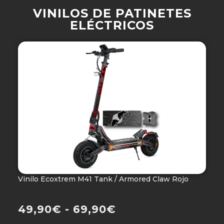
VINILOS DE PATINETES
ELÉCTRICOS
Vinilo Ecoxtrem M41 Tank / Armored Claw Rojo
V
Ho
49,90
€
-
69,90
€
4