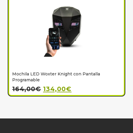
Mochila LED Woxter Knight con Pantalla
C
Programable
164,00
€
134,00
€