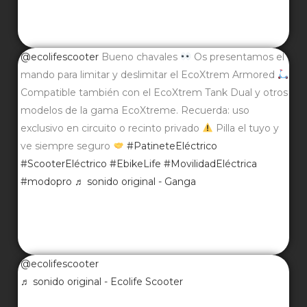
@ecolifescooter
Bueno chavales
Os presentamos el
mando para limitar y deslimitar el EcoXtrem Armored
Compatible también con el EcoXtrem Tank Dual y otros
modelos de la gama EcoXtreme. Recuerda: uso
exclusivo en circuito o recinto privado
Pilla el tuyo y
ve siempre seguro
#PatineteEléctrico
#ScooterEléctrico
#EbikeLife
#MovilidadEléctrica
#modopro
♬ sonido original - Ganga
@ecolifescooter
♬ sonido original - Ecolife Scooter