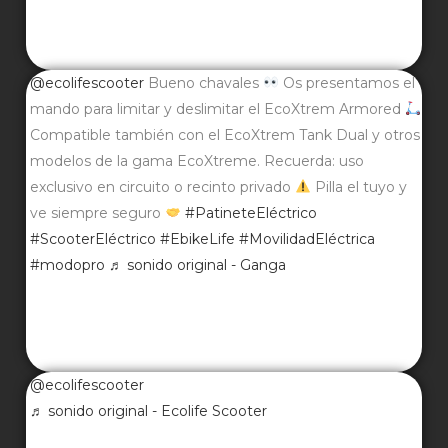
@ecolifescooter
Bueno chavales
Os presentamos el
mando para limitar y deslimitar el EcoXtrem Armored
Compatible también con el EcoXtrem Tank Dual y otros
modelos de la gama EcoXtreme. Recuerda: uso
exclusivo en circuito o recinto privado
Pilla el tuyo y
ve siempre seguro
#PatineteEléctrico
#ScooterEléctrico
#EbikeLife
#MovilidadEléctrica
#modopro
♬ sonido original - Ganga
@ecolifescooter
♬ sonido original - Ecolife Scooter