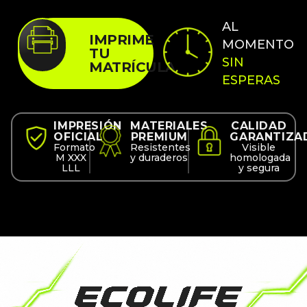
AL
IMPRIME
MOMENTO
TU
SIN
MATRÍCULA
ESPERAS
IMPRESIÓN
MATERIALES
CALIDAD
OFICIAL
PREMIUM
GARANTIZA
Formato
Resistentes
Visible
M XXX
y duraderos
homologada
LLL
y segura