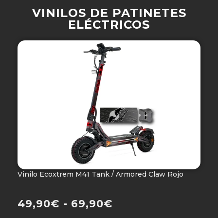
VINILOS DE PATINETES
ELÉCTRICOS
Vinilo Ecoxtrem M41 Tank / Armored Claw Rojo
V
Ho
49,90
€
-
69,90
€
4