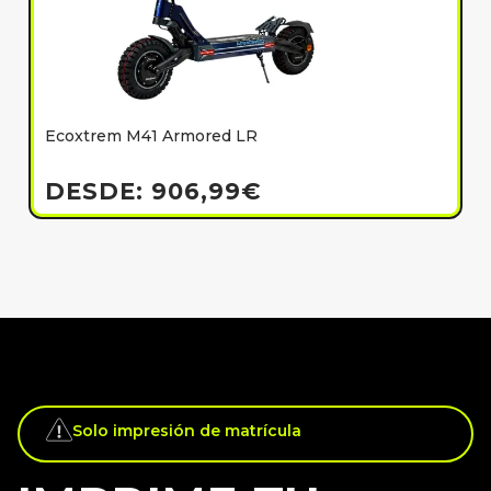
Ecoxtrem M41 Armored LR
E
h
DESDE:
906,99
€
Solo impresión de matrícula