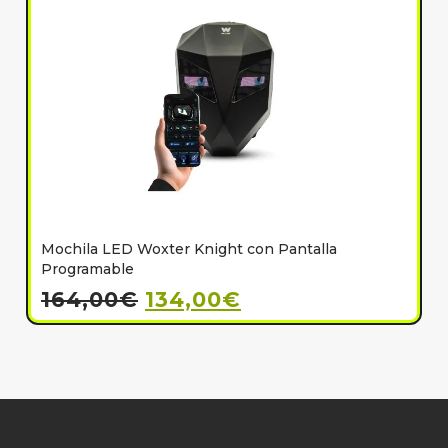
Mochila LED Woxter Knight con Pantalla
C
Programable
164,00
€
134,00
€