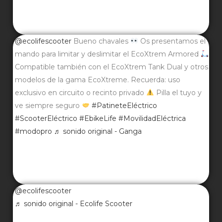
@ecolifescooter
Bueno chavales
Os presentamos el
mando para limitar y deslimitar el EcoXtrem Armored
Compatible también con el EcoXtrem Tank Dual y otros
modelos de la gama EcoXtreme. Recuerda: uso
exclusivo en circuito o recinto privado
Pilla el tuyo y
ve siempre seguro
#PatineteEléctrico
#ScooterEléctrico
#EbikeLife
#MovilidadEléctrica
#modopro
♬ sonido original - Ganga
@ecolifescooter
♬ sonido original - Ecolife Scooter