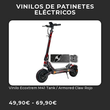
VINILOS DE PATINETES
ELÉCTRICOS
Vinilo Ecoxtrem M41 Tank / Armored Claw Rojo
V
Ho
49,90
€
-
69,90
€
4