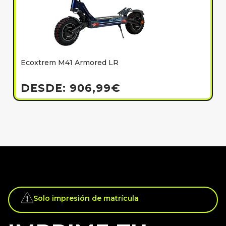
Ecoxtrem M41 Armored LR
E
h
DESDE:
906,99
€
Solo impresión de matrícula