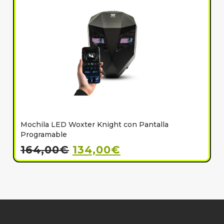
Mochila LED Woxter Knight con Pantalla
C
Programable
164,00
€
134,00
€