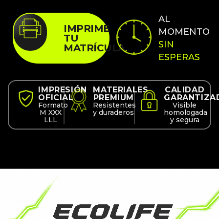
AL
IMPRIME
MOMENTO
TU
SIN
MATRÍCULA
ESPERAS
IMPRESIÓN
MATERIALES
CALIDAD
OFICIAL
PREMIUM
GARANTIZA
Formato
Resistentes
Visible
M XXX
y duraderos
homologada
LLL
y segura