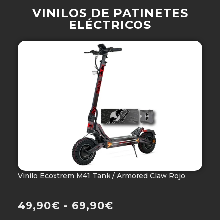
VINILOS DE PATINETES
ELÉCTRICOS
Vinilo Ecoxtrem M41 Tank / Armored Claw Rojo
V
Ho
49,90
€
-
69,90
€
4