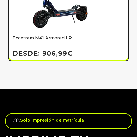
Ecoxtrem M41 Armored LR
E
h
DESDE:
906,99
€
Solo impresión de matrícula