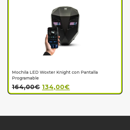
Mochila LED Woxter Knight con Pantalla
C
Programable
164,00
€
134,00
€