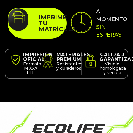
AL
IMPRIME
MOMENTO
TU
SIN
MATRÍCULA
ESPERAS
IMPRESIÓN
MATERIALES
CALIDAD
OFICIAL
PREMIUM
GARANTIZA
Formato
Resistentes
Visible
M XXX
y duraderos
homologada
LLL
y segura