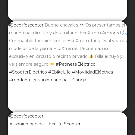
@ecolifescooter
Bueno chavales
Os presentamos el
mando para limitar y deslimitar el EcoXtrem Armored
Compatible también con el EcoXtrem Tank Dual y otros
modelos de la gama EcoXtreme. Recuerda: uso
exclusivo en circuito o recinto privado
Pilla el tuyo y
ve siempre seguro
#PatineteEléctrico
#ScooterEléctrico
#EbikeLife
#MovilidadEléctrica
#modopro
♬ sonido original - Ganga
@ecolifescooter
♬ sonido original - Ecolife Scooter