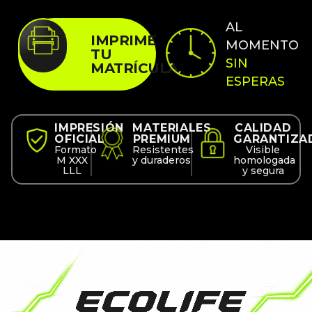
AL
IMPRIME
MOMENTO
TU
SIN
MATRÍCULA
ESPERAS
IMPRESIÓN
MATERIALES
CALIDAD
OFICIAL
PREMIUM
GARANTIZA
Formato
Resistentes
Visible
M XXX
y duraderos
homologada
LLL
y segura