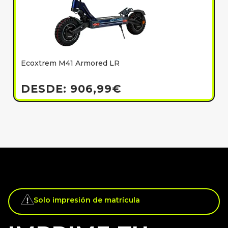
Ecoxtrem M41 Armored LR
E
h
DESDE:
906,99
€
Solo impresión de matrícula