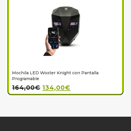
Mochila LED Woxter Knight con Pantalla
C
Programable
164,00
€
134,00
€