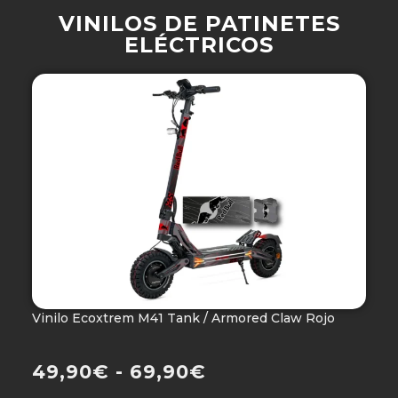
VINILOS DE PATINETES
ELÉCTRICOS
Vinilo Ecoxtrem M41 Tank / Armored Claw Rojo
V
Ho
49,90
€
-
69,90
€
4