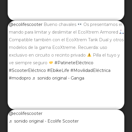
@ecolifescooter
Bueno chavales
Os presentamos el
mando para limitar y deslimitar el EcoXtrem Armored
Compatible también con el EcoXtrem Tank Dual y otros
modelos de la gama EcoXtreme. Recuerda: uso
exclusivo en circuito o recinto privado
Pilla el tuyo y
ve siempre seguro
#PatineteEléctrico
#ScooterEléctrico
#EbikeLife
#MovilidadEléctrica
#modopro
♬ sonido original - Ganga
@ecolifescooter
♬ sonido original - Ecolife Scooter