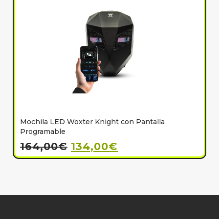
Mochila LED Woxter Knight con Pantalla
C
Programable
164,00
€
134,00
€