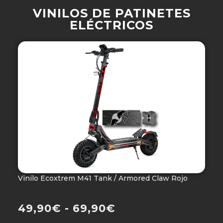
VINILOS DE PATINETES
ELÉCTRICOS
Vinilo Ecoxtrem M41 Tank / Armored Claw Rojo
V
Ho
49,90
€
-
69,90
€
4