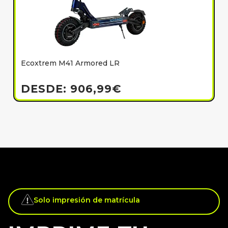
Ecoxtrem M41 Armored LR
E
h
DESDE:
906,99
€
Solo impresión de matrícula