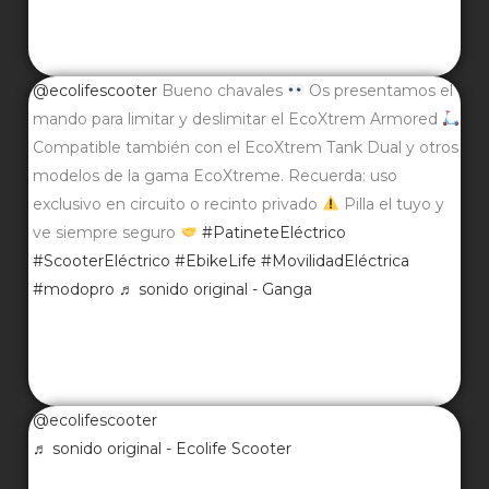
@ecolifescooter
Bueno chavales
Os presentamos el
mando para limitar y deslimitar el EcoXtrem Armored
Compatible también con el EcoXtrem Tank Dual y otros
modelos de la gama EcoXtreme. Recuerda: uso
exclusivo en circuito o recinto privado
Pilla el tuyo y
ve siempre seguro
#PatineteEléctrico
#ScooterEléctrico
#EbikeLife
#MovilidadEléctrica
#modopro
♬ sonido original - Ganga
@ecolifescooter
♬ sonido original - Ecolife Scooter