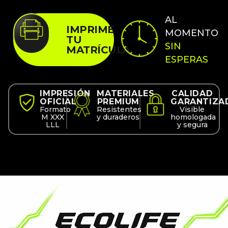
AL
IMPRIME
MOMENTO
TU
SIN
MATRÍCULA
ESPERAS
IMPRESIÓN
MATERIALES
CALIDAD
OFICIAL
PREMIUM
GARANTIZA
Formato
Resistentes
Visible
M XXX
y duraderos
homologada
LLL
y segura