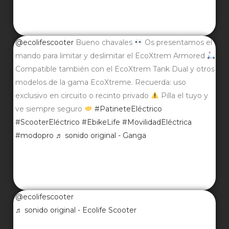
@ecolifescooter
Bueno chavales
Os presentamos el
mando para limitar y deslimitar el EcoXtrem Armored
Compatible también con el EcoXtrem Tank Dual y otros
modelos de la gama EcoXtreme. Recuerda: uso
exclusivo en circuito o recinto privado
Pilla el tuyo y
ve siempre seguro
#PatineteEléctrico
#ScooterEléctrico
#EbikeLife
#MovilidadEléctrica
#modopro
♬ sonido original - Ganga
@ecolifescooter
♬ sonido original - Ecolife Scooter