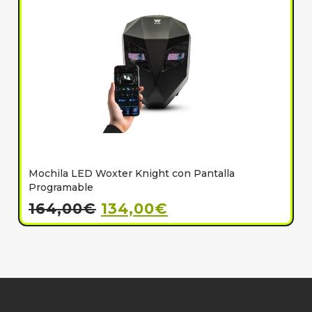
Mochila LED Woxter Knight con Pantalla
C
Programable
164,00
€
134,00
€