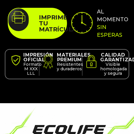
AL
IMPRIME
MOMENTO
TU
SIN
MATRÍCULA
ESPERAS
IMPRESIÓN
MATERIALES
CALIDAD
OFICIAL
PREMIUM
GARANTIZA
Formato
Resistentes
Visible
M XXX
y duraderos
homologada
LLL
y segura