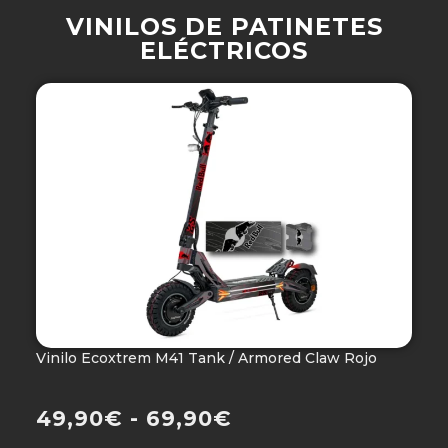
VINILOS DE PATINETES
ELÉCTRICOS
Vinilo Ecoxtrem M41 Tank / Armored Claw Rojo
V
Ho
49,90
€
-
69,90
€
4