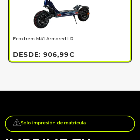
Ecoxtrem M41 Armored LR
E
h
DESDE:
906,99
€
Solo impresión de matrícula