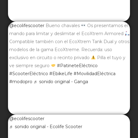
@ecolifescooter
Bueno chavales
Os presentamos el
mando para limitar y deslimitar el EcoXtrem Armored
Compatible también con el EcoXtrem Tank Dual y otros
modelos de la gama EcoXtreme. Recuerda: uso
exclusivo en circuito o recinto privado
Pilla el tuyo y
ve siempre seguro
#PatineteEléctrico
#ScooterEléctrico
#EbikeLife
#MovilidadEléctrica
#modopro
♬ sonido original - Ganga
@ecolifescooter
♬ sonido original - Ecolife Scooter