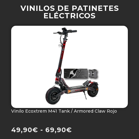
VINILOS DE PATINETES
ELÉCTRICOS
Vinilo Ecoxtrem M41 Tank / Armored Claw Rojo
V
Ho
49,90
€
-
69,90
€
4