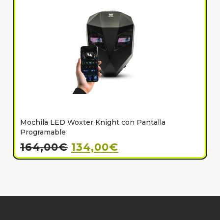
Mochila LED Woxter Knight con Pantalla
C
Programable
164,00
€
134,00
€