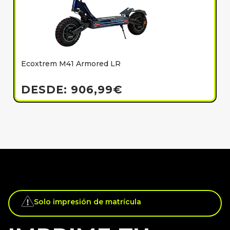
Ecoxtrem M41 Armored LR
E
h
DESDE:
906,99
€
Solo impresión de matrícula