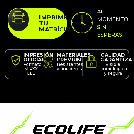
AL
IMPRIME
MOMENTO
TU
SIN
MATRÍCULA
ESPERAS
IMPRESIÓN
MATERIALES
CALIDAD
OFICIAL
PREMIUM
GARANTIZA
Formato
Resistentes
Visible
M XXX
y duraderos
homologada
LLL
y segura