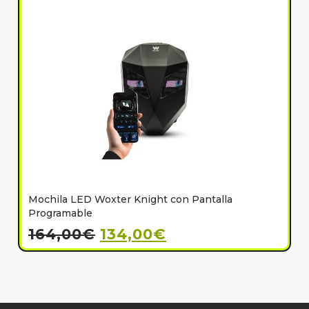
Mochila LED Woxter Knight con Pantalla
C
Programable
164,00
€
134,00
€