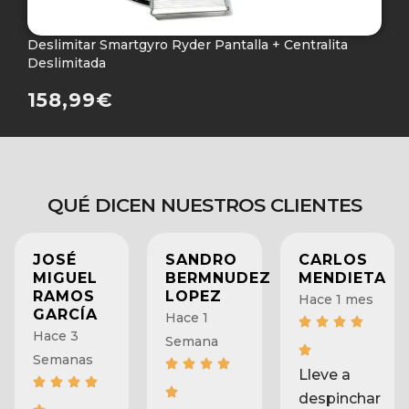
Deslimitar Smartgyro Ryder Pantalla + Centralita
M
Deslimitada
P
158,99
€
QUÉ DICEN NUESTROS CLIENTES
JOSÉ
SANDRO
CARLOS
MIGUEL
BERMNUDEZ
MENDIETA
RAMOS
LOPEZ
Hace 1 mes
GARCÍA
Hace 1
Hace 3
Semana
Semanas
Lleve a
despinchar
Increíble y
mi
Muy
muy