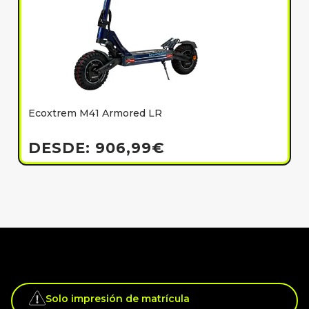
Ecoxtrem M41 Armored LR
E
h
DESDE:
906,99
€
Solo impresión de matrícula