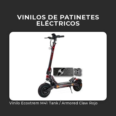
VINILOS DE PATINETES
ELÉCTRICOS
Vinilo Ecoxtrem M41 Tank / Armored Claw Rojo
V
Ho
49,90
€
-
69,90
€
4