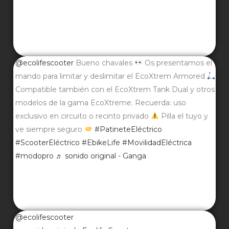
@ecolifescooter
Bueno chavales
Os presentamos el
mando para limitar y deslimitar el EcoXtrem Armored
Compatible también con el EcoXtrem Tank Dual y otros
modelos de la gama EcoXtreme. Recuerda: uso
exclusivo en circuito o recinto privado
Pilla el tuyo y
ve siempre seguro
#PatineteEléctrico
#ScooterEléctrico
#EbikeLife
#MovilidadEléctrica
#modopro
♬ sonido original - Ganga
@ecolifescooter
♬ sonido original - Ecolife Scooter