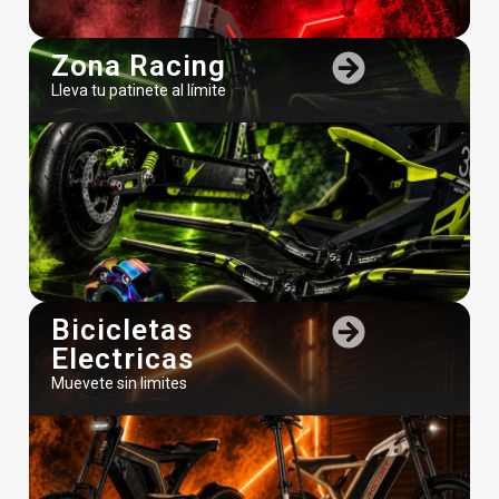
Zona Racing
Lleva tu patinete al límite
Utilizamos cookies para ofrecerte la mejor experienci
en nuestra web.
Puedes aprender más sobre qué cookies utilizamos o
desactivarlas en los
ajustes
.
Bicicletas
Aceptar
Electricas
Muevete sin limites
contacta con nosotros
Rechazar