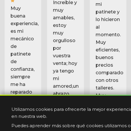
patinete y
buena
amables,
lo hicieron
experiencia,
estoy
al
es mi
muy
momento.
mecánico
orgulloso
Muy
de
por
eficientes,
patinete
vuestra
buenos
de
venta; hoy
precios
confianza,
ya tengo
comparado
siempre
mi
con otros
me ha
amored,un
talleres.
reparado
abrazo
Muy
todo y al
muy
recomendable
mejor
grande
precio.
Hoy tuve
un
problema