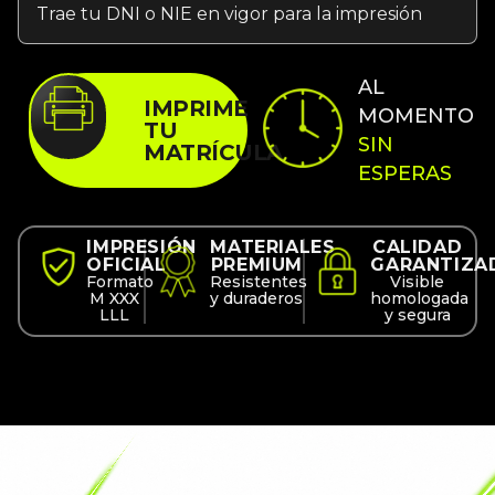
AL
IMPRIME
MOMENTO
TU
SIN
MATRÍCULA
ESPERAS
IMPRESIÓN
MATERIALES
CALIDAD
OFICIAL
PREMIUM
GARANTIZA
Formato
Resistentes
Visible
M XXX
y duraderos
homologada
LLL
y segura