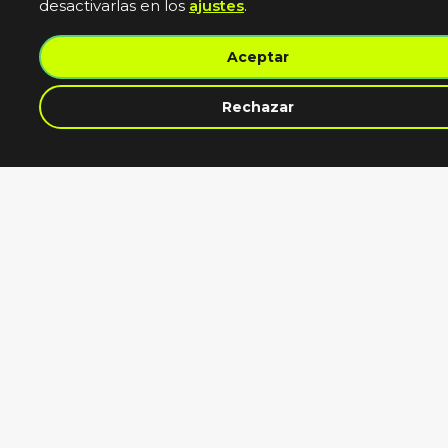
con la
suspensión
y me lo
solucionó
super
rápido.
También
me ayudó
con el
registro y
la
matriculación,
y el
seguro. Le
recomiendo
100%