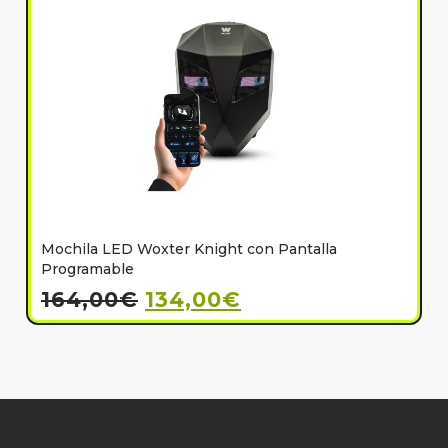
Mochila LED Woxter Knight con Pantalla
C
Programable
164,00
€
134,00
€