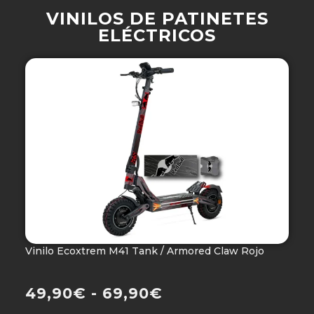
VINILOS DE PATINETES
ELÉCTRICOS
Vinilo Ecoxtrem M41 Tank / Armored Claw Rojo
V
Ho
49,90
€
-
69,90
€
4