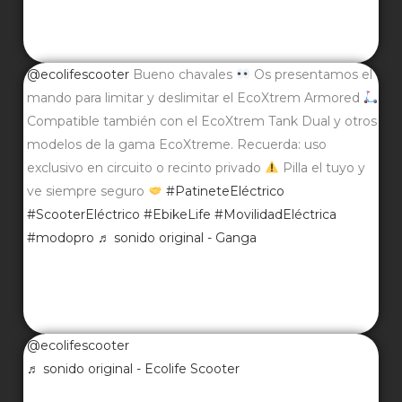
@ecolifescooter
Bueno chavales
Os presentamos el
mando para limitar y deslimitar el EcoXtrem Armored
Compatible también con el EcoXtrem Tank Dual y otros
modelos de la gama EcoXtreme. Recuerda: uso
exclusivo en circuito o recinto privado
Pilla el tuyo y
ve siempre seguro
#PatineteEléctrico
#ScooterEléctrico
#EbikeLife
#MovilidadEléctrica
#modopro
♬ sonido original - Ganga
@ecolifescooter
♬ sonido original - Ecolife Scooter