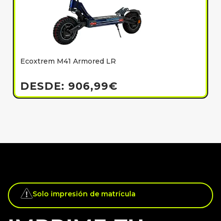
Ecoxtrem M41 Armored LR
E
h
DESDE:
906,99
€
Solo impresión de matrícula