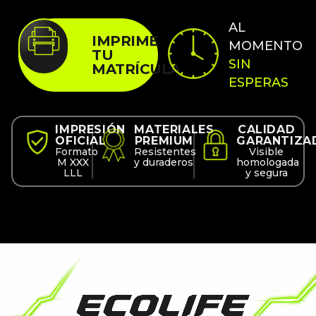
AL
IMPRIME
MOMENTO
TU
SIN
MATRÍCULA
ESPERAS
IMPRESIÓN
MATERIALES
CALIDAD
OFICIAL
PREMIUM
GARANTIZA
Formato
Resistentes
Visible
M XXX
y duraderos
homologada
LLL
y segura