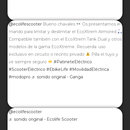
@ecolifescooter
Bueno chavales
Os presentamos el
mando para limitar y deslimitar el EcoXtrem Armored
Compatible también con el EcoXtrem Tank Dual y otros
modelos de la gama EcoXtreme. Recuerda: uso
exclusivo en circuito o recinto privado
Pilla el tuyo y
ve siempre seguro
#PatineteEléctrico
#ScooterEléctrico
#EbikeLife
#MovilidadEléctrica
#modopro
♬ sonido original - Ganga
@ecolifescooter
♬ sonido original - Ecolife Scooter