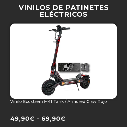
VINILOS DE PATINETES
ELÉCTRICOS
Vinilo Ecoxtrem M41 Tank / Armored Claw Rojo
V
Ho
49,90
€
-
69,90
€
4