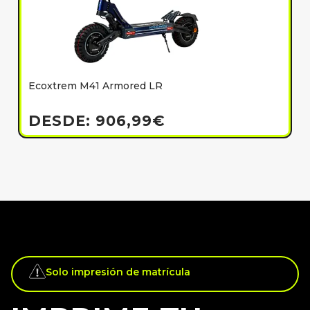
Ecoxtrem M41 Armored LR
E
h
DESDE:
906,99
€
Solo impresión de matrícula