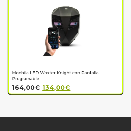
Mochila LED Woxter Knight con Pantalla
C
Programable
164,00
€
134,00
€