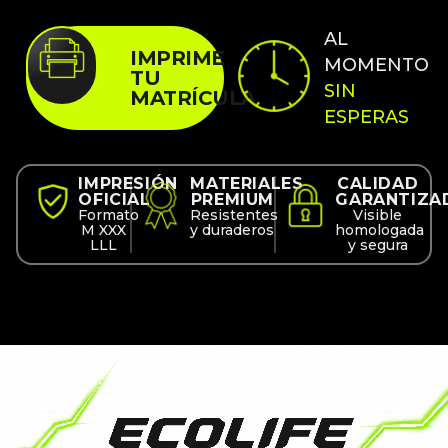
AL
IMPRIME
MOMENTO
TU
SIN
MATRÍCULA
ESPERAS
IMPRESIÓN
MATERIALES
CALIDAD
OFICIAL
PREMIUM
GARANTIZA
Formato
Resistentes
Visible
M XXX
y duraderos
homologada
LLL
y segura